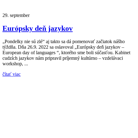
29.
september
Európsky deň jazykov
„Pondelky nie sú zlé“ aj takto sa dá pomenovať začiatok nášho
týždňa. Dňa 26.9. 2022 sa oslavoval „Európsky deň jazykov –
European day of languages “, ktorého sme boli súčasťou. Kabinet
cudzích jazykov nám pripravil príjemný kultúrno – vzdelávaci
workshop, ...
čítať viac