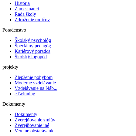
História
Zamestnanci
Rada školy
Združenie rodičov
Poradenstvo
Školský psychológ
Špeciálny pedagóg
Kariérový poradca
Školský logopéd
projekty
Zlepšenie pohybom
Moderné vzdelávanie
Vzdelávanie na Náb...
eTwinning
Dokumenty
Dokumenty
Zverejňovanie zmlúv
Zverejňovanie iné
Verejné obstarávanie