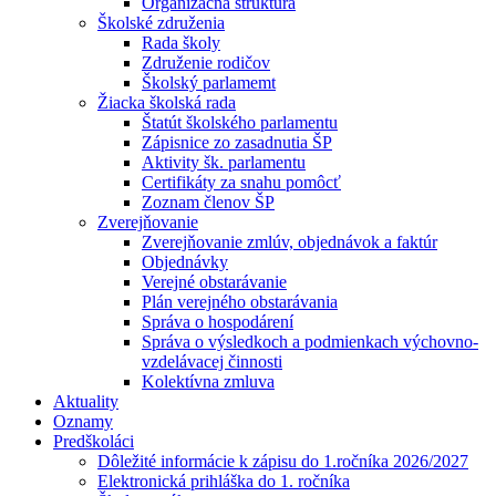
Organizačná štruktúra
Školské združenia
Rada školy
Združenie rodičov
Školský parlamemt
Žiacka školská rada
Štatút školského parlamentu
Zápisnice zo zasadnutia ŠP
Aktivity šk. parlamentu
Certifikáty za snahu pomôcť
Zoznam členov ŠP
Zverejňovanie
Zverejňovanie zmlúv, objednávok a faktúr
Objednávky
Verejné obstarávanie
Plán verejného obstarávania
Správa o hospodárení
Správa o výsledkoch a podmienkach výchovno-
vzdelávacej činnosti
Kolektívna zmluva
Aktuality
Oznamy
Predškoláci
Dôležité informácie k zápisu do 1.ročníka 2026/2027
Elektronická prihláška do 1. ročníka