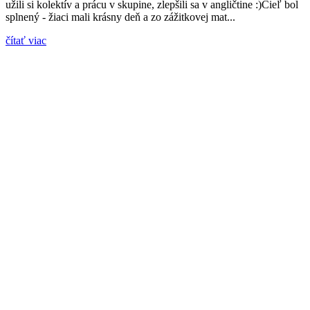
užili si kolektív a prácu v skupine, zlepšili sa v angličtine :)Cieľ bol
splnený - žiaci mali krásny deň a zo zážitkovej mat...
čítať viac