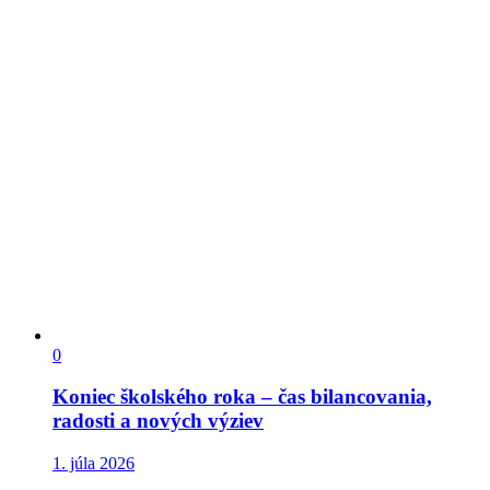
0
Koniec školského roka – čas bilancovania,
radosti a nových výziev
1. júla 2026