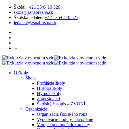
Škola:
+421 35/6410 526
skola@zsnabrezna.sk
Školská jedáleň:
+421 35/6410 527
jedalen@zsnabrezna.sk
O škole
Škola
Profilácia školy
História školy
Hymna školy
Zamestnanci
Školský časopis – ZVONÍ
Organizácia
Organizácia školského roka
Vyučovacie hodiny – zvonenie
Verejne prístupné dokumenty