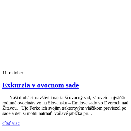
11.
október
Exkurzia v ovocnom sade
Naši druháci navštívili najstarší ovocný sad, zároveň najväčšie
rodinné ovocinárstvo na Slovensku – Emilove sady vo Dvoroch nad
Žitavou. Ujo Ferko ich svojim traktorovým vláčikom previezol po
sade a deti si mohli natrhať voňavé jabĺčka pri...
čítať viac