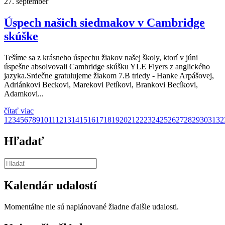
27.
september
Úspech našich siedmakov v Cambridge
skúške
Tešíme sa z krásneho úspechu žiakov našej školy, ktorí v júni
úspešne absolvovali Cambridge skúšku YLE Flyers z anglického
jazyka.Srdečne gratulujeme žiakom 7.B triedy - Hanke Arpášovej,
Adriánkovi Beckovi, Marekovi Petíkovi, Brankovi Becíkovi,
Adamkovi...
čítať viac
1
2
3
4
5
6
7
8
9
10
11
12
13
14
15
16
17
18
19
20
21
22
23
24
25
26
27
28
29
30
31
32
Hľadať
Kalendár udalostí
Momentálne nie sú naplánované žiadne ďalšie udalosti.