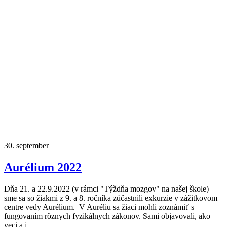
30.
september
Aurélium 2022
Dňa 21. a 22.9.2022 (v rámci "Týždňa mozgov" na našej škole)
sme sa so žiakmi z 9. a 8. ročníka zúčastnili exkurzie v zážitkovom
centre vedy Aurélium. V Auréliu sa žiaci mohli zoznámiť s
fungovaním rôznych fyzikálnych zákonov. Sami objavovali, ako
veci a j...