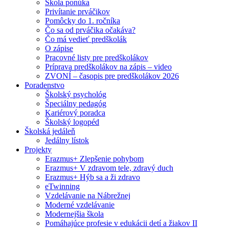
Škola ponúka
Privítanie prváčikov
Pomôcky do 1. ročníka
Čo sa od prváčika očakáva?
Čo má vedieť predškolák
O zápise
Pracovné listy pre predškolákov
Príprava predškolákov na zápis – video
ZVONÍ – časopis pre predškolákov 2026
Poradenstvo
Školský psychológ
Špeciálny pedagóg
Kariérový poradca
Školský logopéd
Školská jedáleň
Jedálny lístok
Projekty
Erazmus+ Zlepšenie pohybom
Erazmus+ V zdravom tele, zdravý duch
Erazmus+ Hýb sa a ži zdravo
eTwinning
Vzdelávanie na Nábrežnej
Moderné vzdelávanie
Modernejšia škola
Pomáhajúce profesie v edukácii detí a žiakov II