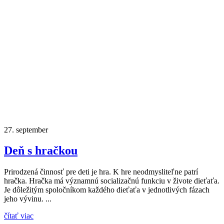
27.
september
Deň s hračkou
Prirodzená činnosť pre deti je hra. K hre neodmysliteľne patrí
hračka. Hračka má významnú socializačnú funkciu v živote dieťaťa.
Je dôležitým spoločníkom každého dieťaťa v jednotlivých fázach
jeho vývinu. ...
čítať viac