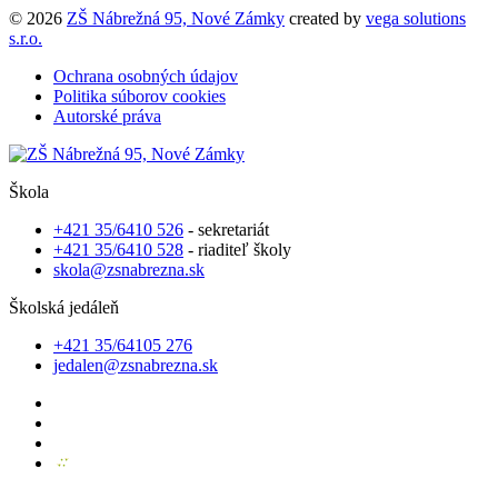
© 2026
ZŠ Nábrežná 95, Nové Zámky
created by
vega solutions
s.r.o.
Ochrana osobných údajov
Politika súborov cookies
Autorské práva
Škola
+421 35/6410 526
- sekretariát
+421 35/6410 528
- riaditeľ školy
skola@zsnabrezna.sk
Školská jedáleň
+421 35/64105 276
jedalen@zsnabrezna.sk