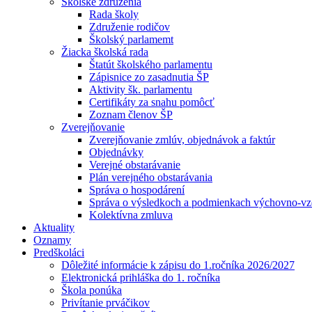
Školské združenia
Rada školy
Združenie rodičov
Školský parlamemt
Žiacka školská rada
Štatút školského parlamentu
Zápisnice zo zasadnutia ŠP
Aktivity šk. parlamentu
Certifikáty za snahu pomôcť
Zoznam členov ŠP
Zverejňovanie
Zverejňovanie zmlúv, objednávok a faktúr
Objednávky
Verejné obstarávanie
Plán verejného obstarávania
Správa o hospodárení
Správa o výsledkoch a podmienkach výchovno-vzd
Kolektívna zmluva
Aktuality
Oznamy
Predškoláci
Dôležité informácie k zápisu do 1.ročníka 2026/2027
Elektronická prihláška do 1. ročníka
Škola ponúka
Privítanie prváčikov