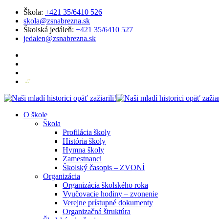
Škola:
+421 35/6410 526
skola@zsnabrezna.sk
Školská jedáleň:
+421 35/6410 527
jedalen@zsnabrezna.sk
O škole
Škola
Profilácia školy
História školy
Hymna školy
Zamestnanci
Školský časopis – ZVONÍ
Organizácia
Organizácia školského roka
Vyučovacie hodiny – zvonenie
Verejne prístupné dokumenty
Organizačná štruktúra