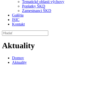
Tematické oblasti výchovy
Poplatky ŠKD
Zamestnanci ŠKD
Galéria
ISIC
Kontakt
Aktuality
Domov
Aktuality