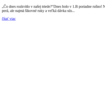
„Čo dnes rozkvitlo v našej triede?“Dnes bolo v 1.B poriadne rušno! N
perá, ale najmä šikovné ruky a veľká dávka sús...
čítať viac