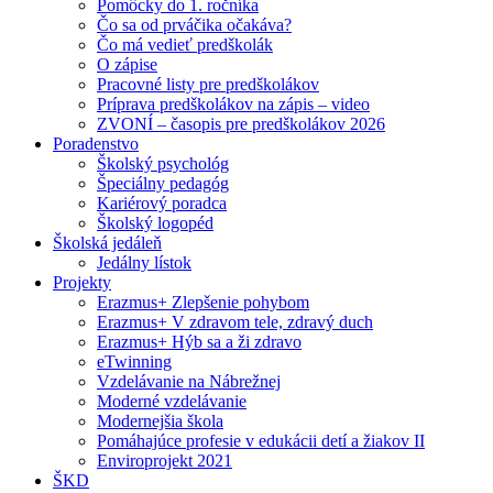
Pomôcky do 1. ročníka
Čo sa od prváčika očakáva?
Čo má vedieť predškolák
O zápise
Pracovné listy pre predškolákov
Príprava predškolákov na zápis – video
ZVONÍ – časopis pre predškolákov 2026
Poradenstvo
Školský psychológ
Špeciálny pedagóg
Kariérový poradca
Školský logopéd
Školská jedáleň
Jedálny lístok
Projekty
Erazmus+ Zlepšenie pohybom
Erazmus+ V zdravom tele, zdravý duch
Erazmus+ Hýb sa a ži zdravo
eTwinning
Vzdelávanie na Nábrežnej
Moderné vzdelávanie
Modernejšia škola
Pomáhajúce profesie v edukácii detí a žiakov II
Enviroprojekt 2021
ŠKD