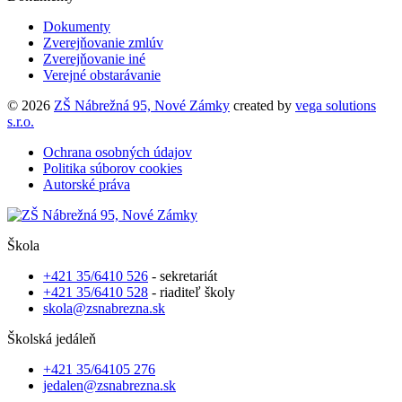
Dokumenty
Zverejňovanie zmlúv
Zverejňovanie iné
Verejné obstarávanie
© 2026
ZŠ Nábrežná 95, Nové Zámky
created by
vega solutions
s.r.o.
Ochrana osobných údajov
Politika súborov cookies
Autorské práva
Škola
+421 35/6410 526
- sekretariát
+421 35/6410 528
- riaditeľ školy
skola@zsnabrezna.sk
Školská jedáleň
+421 35/64105 276
jedalen@zsnabrezna.sk