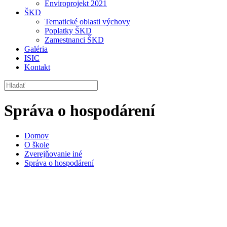
Enviroprojekt 2021
ŠKD
Tematické oblasti výchovy
Poplatky ŠKD
Zamestnanci ŠKD
Galéria
ISIC
Kontakt
Správa o hospodárení
Domov
O škole
Zverejňovanie iné
Správa o hospodárení