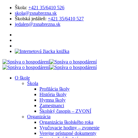
Škola:
+421 35/6410 526
skola@zsnabrezna.sk
Školská jedáleň:
+421 35/6410 527
jedalen@zsnabrezna.sk
O škole
Škola
Profilácia školy
História školy
Hymna školy
Zamestnanci
Školský časopis – ZVONÍ
Organizácia
Organizácia školského roka
Vyučovacie hodiny – zvonenie
Verejne prístupné dokumenty