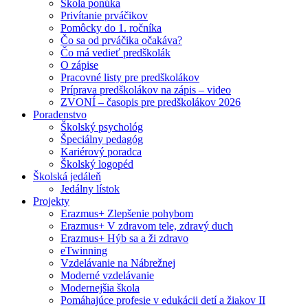
Škola ponúka
Privítanie prváčikov
Pomôcky do 1. ročníka
Čo sa od prváčika očakáva?
Čo má vedieť predškolák
O zápise
Pracovné listy pre predškolákov
Príprava predškolákov na zápis – video
ZVONÍ – časopis pre predškolákov 2026
Poradenstvo
Školský psychológ
Špeciálny pedagóg
Kariérový poradca
Školský logopéd
Školská jedáleň
Jedálny lístok
Projekty
Erazmus+ Zlepšenie pohybom
Erazmus+ V zdravom tele, zdravý duch
Erazmus+ Hýb sa a ži zdravo
eTwinning
Vzdelávanie na Nábrežnej
Moderné vzdelávanie
Modernejšia škola
Pomáhajúce profesie v edukácii detí a žiakov II