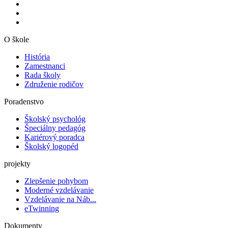
O škole
História
Zamestnanci
Rada školy
Združenie rodičov
Poradenstvo
Školský psychológ
Špeciálny pedagóg
Kariérový poradca
Školský logopéd
projekty
Zlepšenie pohybom
Moderné vzdelávanie
Vzdelávanie na Náb...
eTwinning
Dokumenty