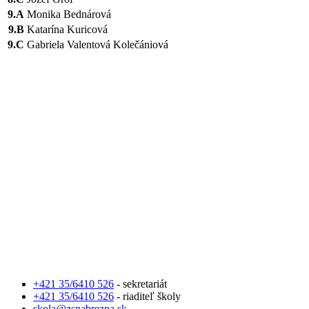
9.A
Monika Bednárová
9.B
Katarína Kuricová
9.C
Gabriela Valentová Kolečániová
+421 35/6410 526
- sekretariát
+421 35/6410 526
- riaditeľ školy
skola@zsnabrezna.sk