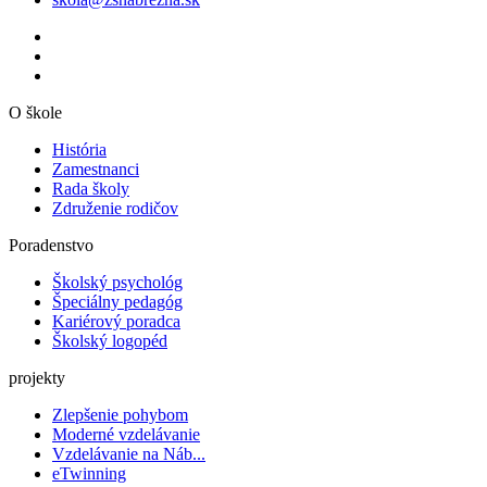
O škole
História
Zamestnanci
Rada školy
Združenie rodičov
Poradenstvo
Školský psychológ
Špeciálny pedagóg
Kariérový poradca
Školský logopéd
projekty
Zlepšenie pohybom
Moderné vzdelávanie
Vzdelávanie na Náb...
eTwinning