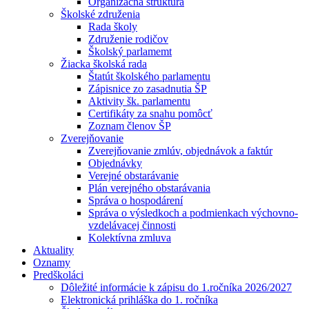
Organizačná štruktúra
Školské združenia
Rada školy
Združenie rodičov
Školský parlamemt
Žiacka školská rada
Štatút školského parlamentu
Zápisnice zo zasadnutia ŠP
Aktivity šk. parlamentu
Certifikáty za snahu pomôcť
Zoznam členov ŠP
Zverejňovanie
Zverejňovanie zmlúv, objednávok a faktúr
Objednávky
Verejné obstarávanie
Plán verejného obstarávania
Správa o hospodárení
Správa o výsledkoch a podmienkach výchovno-
vzdelávacej činnosti
Kolektívna zmluva
Aktuality
Oznamy
Predškoláci
Dôležité informácie k zápisu do 1.ročníka 2026/2027
Elektronická prihláška do 1. ročníka