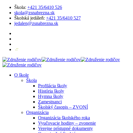
Škola:
+421 35/6410 526
skola@zsnabrezna.sk
Školská jedáleň:
+421 35/6410 527
jedalen@zsnabrezna.sk
O škole
Škola
Profilácia školy
História školy
Hymna školy
Zamestnanci
Školský časopis – ZVONÍ
Organizácia
Organizácia školského roka
Vyučovacie hodiny – zvonenie
Verejne prístupné dokumenty