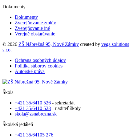
Dokumenty
Dokumenty
Zverejňovanie zmlúv
Zverejňovanie iné
Verejné obstarávanie
© 2026
ZŠ Nábrežná 95, Nové Zámky
created by
vega solutions
s.r.o.
Ochrana osobných údajov
Politika súborov cookies
Autorské práva
Škola
+421 35/6410 526
- sekretariát
+421 35/6410 528
- riaditeľ školy
skola@zsnabrezna.sk
Školská jedáleň
+421 35/64105 276