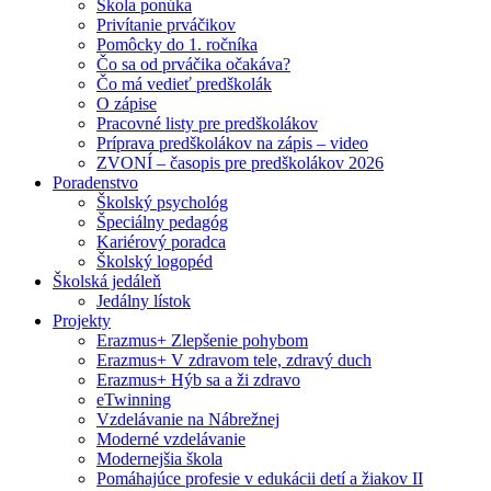
Škola ponúka
Privítanie prváčikov
Pomôcky do 1. ročníka
Čo sa od prváčika očakáva?
Čo má vedieť predškolák
O zápise
Pracovné listy pre predškolákov
Príprava predškolákov na zápis – video
ZVONÍ – časopis pre predškolákov 2026
Poradenstvo
Školský psychológ
Špeciálny pedagóg
Kariérový poradca
Školský logopéd
Školská jedáleň
Jedálny lístok
Projekty
Erazmus+ Zlepšenie pohybom
Erazmus+ V zdravom tele, zdravý duch
Erazmus+ Hýb sa a ži zdravo
eTwinning
Vzdelávanie na Nábrežnej
Moderné vzdelávanie
Modernejšia škola
Pomáhajúce profesie v edukácii detí a žiakov II