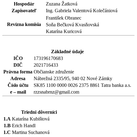
Hospodár
Zuzana Žatková
Zapisovateľ
Ing. Gabriela Valentová Kolečániová
František Obranec
Revízna komisia
Soňa Bečková Kvasňovská
Katarína Kuricová
Základné údaje
IČO
173196170683
DIČ
2021716433
Právna forma
Občianske združenie
Adresa
Nábrežná 2335/95, 940 02 Nové Zámky
Číslo účtu
SK85 1100 0000 0026 2375 8861 Tatra banka a.s.
e – mail
rzzsnabrnz@gmail.com
Triedni dôverníci
1.A
Katarína Kubištová
1.B
Erich Handl
1.C
Martina Suchanová