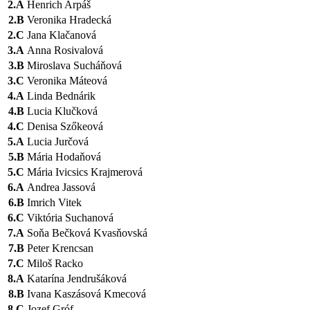
2.A
Henrich Arpáš
2.B
Veronika Hradecká
2.C
Jana Klačanová
3.A
Anna Rosivalová
3.B
Miroslava Sucháňová
3.C
Veronika Máteová
4.A
Linda Bednárik
4.B
Lucia Klučková
4.C
Denisa Szőkeová
5.A
Lucia Jurčová
5.B
Mária Hodaňová
5.C
Mária Ivicsics Krajmerová
6.A
Andrea Jassová
6.B
Imrich Vitek
6.C
Viktória Suchanová
7.A
Soňa Bečková Kvasňovská
7.B
Peter Krencsan
7.C
Miloš Racko
8.A
Katarína Jendrušáková
8.B
Ivana Kaszásová Kmecová
8.C
Jozef Gróf