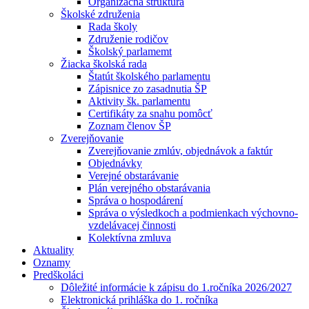
Organizačná štruktúra
Školské združenia
Rada školy
Združenie rodičov
Školský parlamemt
Žiacka školská rada
Štatút školského parlamentu
Zápisnice zo zasadnutia ŠP
Aktivity šk. parlamentu
Certifikáty za snahu pomôcť
Zoznam členov ŠP
Zverejňovanie
Zverejňovanie zmlúv, objednávok a faktúr
Objednávky
Verejné obstarávanie
Plán verejného obstarávania
Správa o hospodárení
Správa o výsledkoch a podmienkach výchovno-
vzdelávacej činnosti
Kolektívna zmluva
Aktuality
Oznamy
Predškoláci
Dôležité informácie k zápisu do 1.ročníka 2026/2027
Elektronická prihláška do 1. ročníka