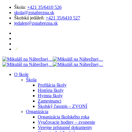
Škola:
+421 35/6410 526
skola@zsnabrezna.sk
Školská jedáleň:
+421 35/6410 527
jedalen@zsnabrezna.sk
O škole
Škola
Profilácia školy
História školy
Hymna školy
Zamestnanci
Školský časopis – ZVONÍ
Organizácia
Organizácia školského roka
Vyučovacie hodiny – zvonenie
Verejne prístupné dokumenty