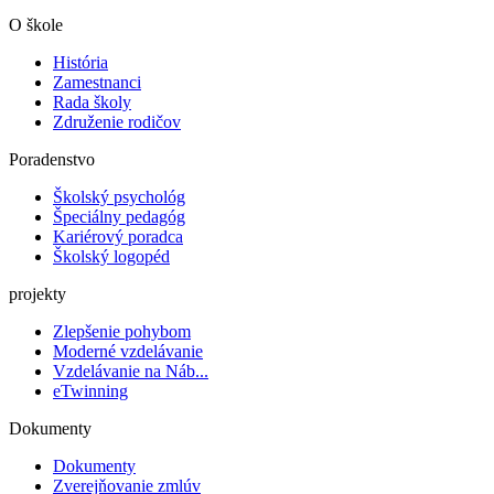
O škole
História
Zamestnanci
Rada školy
Združenie rodičov
Poradenstvo
Školský psychológ
Špeciálny pedagóg
Kariérový poradca
Školský logopéd
projekty
Zlepšenie pohybom
Moderné vzdelávanie
Vzdelávanie na Náb...
eTwinning
Dokumenty
Dokumenty
Zverejňovanie zmlúv