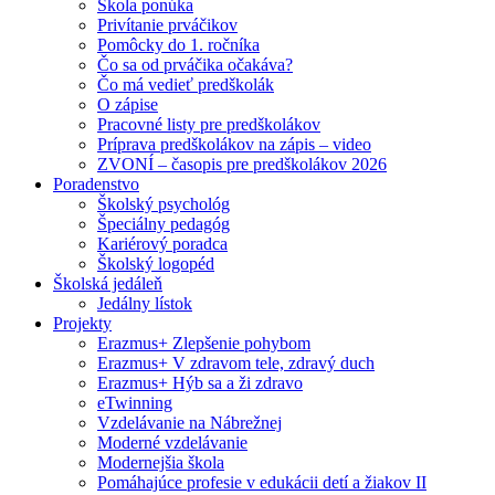
Škola ponúka
Privítanie prváčikov
Pomôcky do 1. ročníka
Čo sa od prváčika očakáva?
Čo má vedieť predškolák
O zápise
Pracovné listy pre predškolákov
Príprava predškolákov na zápis – video
ZVONÍ – časopis pre predškolákov 2026
Poradenstvo
Školský psychológ
Špeciálny pedagóg
Kariérový poradca
Školský logopéd
Školská jedáleň
Jedálny lístok
Projekty
Erazmus+ Zlepšenie pohybom
Erazmus+ V zdravom tele, zdravý duch
Erazmus+ Hýb sa a ži zdravo
eTwinning
Vzdelávanie na Nábrežnej
Moderné vzdelávanie
Modernejšia škola
Pomáhajúce profesie v edukácii detí a žiakov II