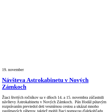
19.
november
Návšteva Astrokabinetu v Nových
Zámkoch
Žiaci štvrtých ročníkov sa v dňoch 14. a 15. novembra zúčastnili
návštevy Astrokabinetu v Nových Zámkoch. Pán Hodál pútavým
rozprávaním previedol deti vesmírnou cestou a ukázal mnoho
zaujímavých záberov, taktiež mohli žiaci pomocou ďalekohľadu