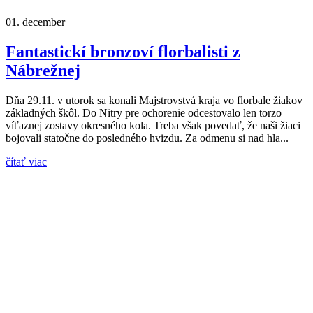
01.
december
Fantastickí bronzoví florbalisti z
Nábrežnej
Dňa 29.11. v utorok sa konali Majstrovstvá kraja vo florbale žiakov
základných škôl. Do Nitry pre ochorenie odcestovalo len torzo
víťaznej zostavy okresného kola. Treba však povedať, že naši žiaci
bojovali statočne do posledného hvizdu. Za odmenu si nad hla...
čítať viac