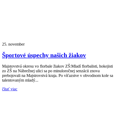
25.
november
Športové úspechy našich žiakov
Majstovstvá okresu vo florbale žiakov ZŠ:Mladí florbalisti, hokejisti
zo ZŠ na Nábrežnej ulici sa po minuloročnej senzácii znova
prebojovali na Majstrovstvá kraja. Po víťazstve v obvodnom kole sa
talentovaným mladý...
čítať viac