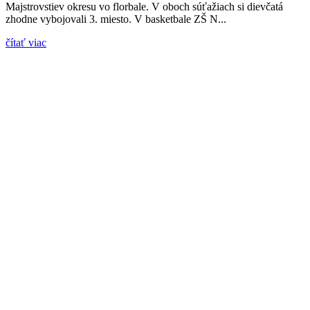
Majstrovstiev okresu vo florbale. V oboch súťažiach si dievčatá
zhodne vybojovali 3. miesto. V basketbale ZŠ N...
čítať viac