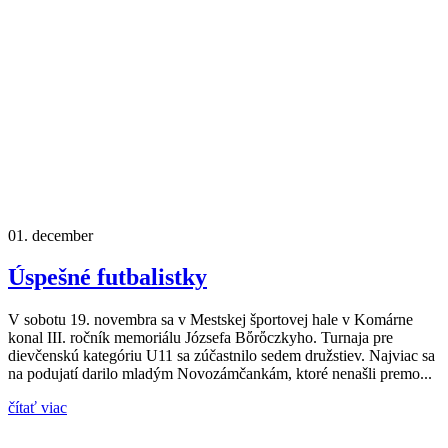
01.
december
Úspešné futbalistky
V sobotu 19. novembra sa v Mestskej športovej hale v Komárne
konal III. ročník memoriálu Józsefa Bὄrὄczkyho. Turnaja pre
dievčenskú kategóriu U11 sa zúčastnilo sedem družstiev. Najviac sa
na podujatí darilo mladým Novozámčankám, ktoré nenašli premo...
čítať viac