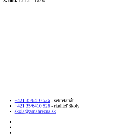
8. hod.
15:15 – 16:00
+421 35/6410 526
- sekretariát
+421 35/6410 526
- riaditeľ školy
skola@zsnabrezna.sk