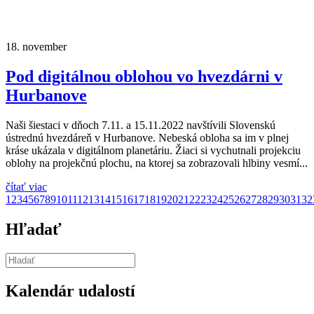
18.
november
Pod digitálnou oblohou vo hvezdárni v
Hurbanove
Naši šiestaci v dňoch 7.11. a 15.11.2022 navštívili Slovenskú
ústrednú hvezdáreň v Hurbanove. Nebeská obloha sa im v plnej
kráse ukázala v digitálnom planetáriu. Žiaci si vychutnali projekciu
oblohy na projekčnú plochu, na ktorej sa zobrazovali hlbiny vesmí...
čítať viac
1
2
3
4
5
6
7
8
9
10
11
12
13
14
15
16
17
18
19
20
21
22
23
24
25
26
27
28
29
30
31
32
Hľadať
Kalendár udalostí