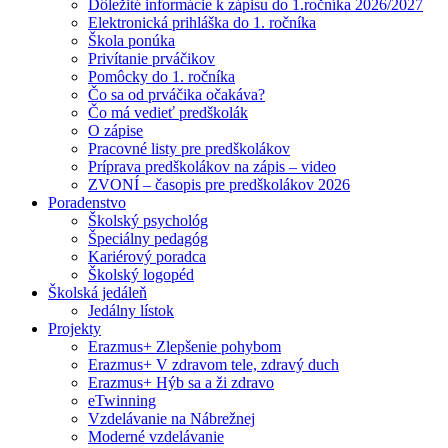
Dôležité informácie k zápisu do 1.ročníka 2026/2027
Elektronická prihláška do 1. ročníka
Škola ponúka
Privítanie prváčikov
Pomôcky do 1. ročníka
Čo sa od prváčika očakáva?
Čo má vedieť predškolák
O zápise
Pracovné listy pre predškolákov
Príprava predškolákov na zápis – video
ZVONÍ – časopis pre predškolákov 2026
Poradenstvo
Školský psychológ
Špeciálny pedagóg
Kariérový poradca
Školský logopéd
Školská jedáleň
Jedálny lístok
Projekty
Erazmus+ Zlepšenie pohybom
Erazmus+ V zdravom tele, zdravý duch
Erazmus+ Hýb sa a ži zdravo
eTwinning
Vzdelávanie na Nábrežnej
Moderné vzdelávanie