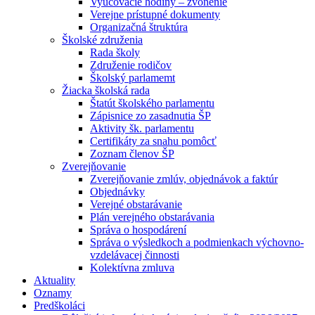
Vyučovacie hodiny – zvonenie
Verejne prístupné dokumenty
Organizačná štruktúra
Školské združenia
Rada školy
Združenie rodičov
Školský parlamemt
Žiacka školská rada
Štatút školského parlamentu
Zápisnice zo zasadnutia ŠP
Aktivity šk. parlamentu
Certifikáty za snahu pomôcť
Zoznam členov ŠP
Zverejňovanie
Zverejňovanie zmlúv, objednávok a faktúr
Objednávky
Verejné obstarávanie
Plán verejného obstarávania
Správa o hospodárení
Správa o výsledkoch a podmienkach výchovno-
vzdelávacej činnosti
Kolektívna zmluva
Aktuality
Oznamy
Predškoláci