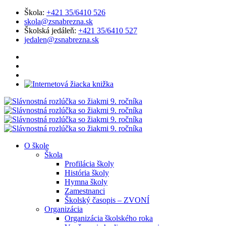
Škola:
+421 35/6410 526
skola@zsnabrezna.sk
Školská jedáleň:
+421 35/6410 527
jedalen@zsnabrezna.sk
O škole
Škola
Profilácia školy
História školy
Hymna školy
Zamestnanci
Školský časopis – ZVONÍ
Organizácia
Organizácia školského roka