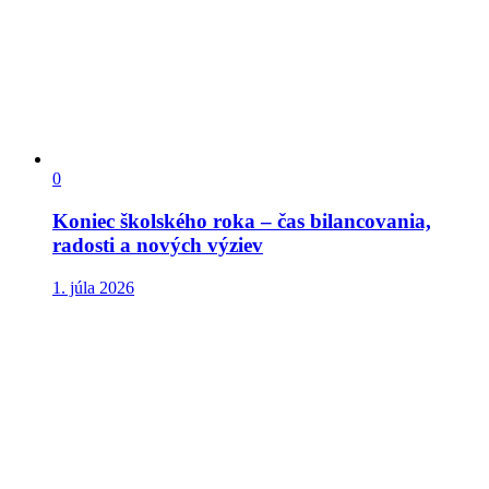
0
Koniec školského roka – čas bilancovania,
radosti a nových výziev
1. júla 2026