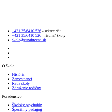
+421 35/6410 526
- sekretariát
+421 35/6410 526
- riaditeľ školy
skola@zsnabrezna.sk
O škole
História
Zamestnanci
Rada školy
Združenie rodičov
Poradenstvo
Školský psychológ
Špeciálny pedagóg