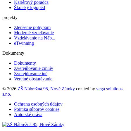
Kariérový poradca
Školský logopéd
projekty
Zlepšenie pohybom
Moderné vzdelávanie
Vzdelávanie na Náb...
eTwinning
Dokumenty
Dokumenty
Zverejňovanie zmlúv
Zverejňovanie iné
Verejné obstarávanie
© 2026
ZŠ Nábrežná 95, Nové Zámky
created by
vega solutions
s.r.o.
Ochrana osobných údajov
Politika súborov cookies
Autorské práva