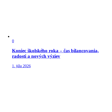
0
Koniec školského roka – čas bilancovania,
radosti a nových výziev
1. júla 2026