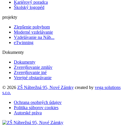
Kariérový poradca
Školský logopéd
projekty
Zlepšenie pohybom
Moderné vzdelávanie
Vzdelávanie na Náb...
eTwinning
Dokumenty
Dokumenty
Zverejňovanie zmlúv
Zverejňovanie iné
Verejné obstarávanie
© 2026
ZŠ Nábrežná 95, Nové Zámky
created by
vega solutions
s.r.o.
Ochrana osobných údajov
Politika súborov cookies
Autorské práva