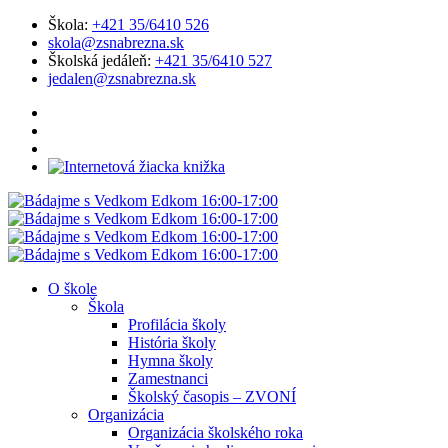
Škola:
+421 35/6410 526
skola@zsnabrezna.sk
Školská jedáleň:
+421 35/6410 527
jedalen@zsnabrezna.sk
O škole
Škola
Profilácia školy
História školy
Hymna školy
Zamestnanci
Školský časopis – ZVONÍ
Organizácia
Organizácia školského roka