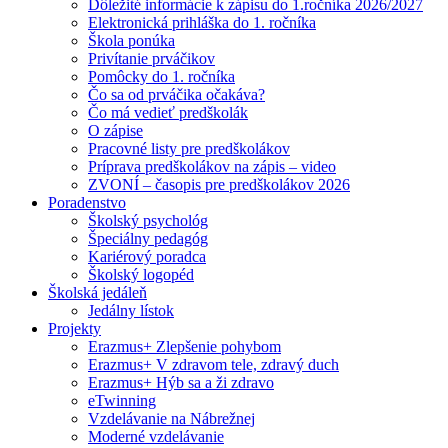
Dôležité informácie k zápisu do 1.ročníka 2026/2027
Elektronická prihláška do 1. ročníka
Škola ponúka
Privítanie prváčikov
Pomôcky do 1. ročníka
Čo sa od prváčika očakáva?
Čo má vedieť predškolák
O zápise
Pracovné listy pre predškolákov
Príprava predškolákov na zápis – video
ZVONÍ – časopis pre predškolákov 2026
Poradenstvo
Školský psychológ
Špeciálny pedagóg
Kariérový poradca
Školský logopéd
Školská jedáleň
Jedálny lístok
Projekty
Erazmus+ Zlepšenie pohybom
Erazmus+ V zdravom tele, zdravý duch
Erazmus+ Hýb sa a ži zdravo
eTwinning
Vzdelávanie na Nábrežnej
Moderné vzdelávanie