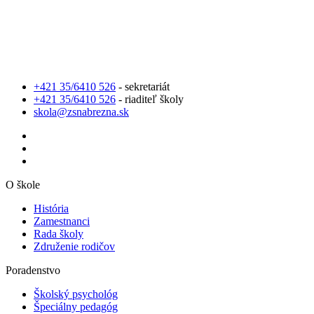
+421 35/6410 526
- sekretariát
+421 35/6410 526
- riaditeľ školy
skola@zsnabrezna.sk
O škole
História
Zamestnanci
Rada školy
Združenie rodičov
Poradenstvo
Školský psychológ
Špeciálny pedagóg