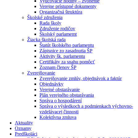
Vyučovacie hodiny – zvonenie
Verejne prístupné dokumenty
Organizačná štruktúra
Školské združenia
Rada školy
Združenie rodičov
Školský parlamemt
Žiacka školská rada
Štatút školského parlamentu
Zápisnice zo zasadnutia ŠP
Aktivity šk. parlamentu
Certifikáty za snahu pomôcť
Zoznam členov ŠP
Zverejňovanie
Zverejňovanie zmlúv, objednávok a faktúr
Objednávky
Verejné obstarávanie
Plán verejného obstarávania
Správa o hospodárení
Správa o výsledkoch a podmienkach výchovno-
vzdelávacej činnosti
Kolektívna zmluva
Aktuality
Oznamy
Predškoláci