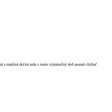
sti s malými deťmi teda v tento výnimočný deň nesmú chýbať