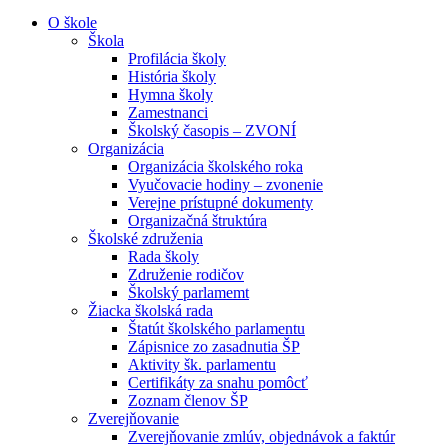
O škole
Škola
Profilácia školy
História školy
Hymna školy
Zamestnanci
Školský časopis – ZVONÍ
Organizácia
Organizácia školského roka
Vyučovacie hodiny – zvonenie
Verejne prístupné dokumenty
Organizačná štruktúra
Školské združenia
Rada školy
Združenie rodičov
Školský parlamemt
Žiacka školská rada
Štatút školského parlamentu
Zápisnice zo zasadnutia ŠP
Aktivity šk. parlamentu
Certifikáty za snahu pomôcť
Zoznam členov ŠP
Zverejňovanie
Zverejňovanie zmlúv, objednávok a faktúr