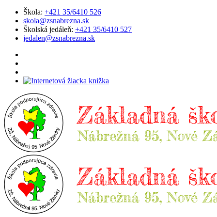
Škola:
+421 35/6410 526
skola@zsnabrezna.sk
Školská jedáleň:
+421 35/6410 527
jedalen@zsnabrezna.sk