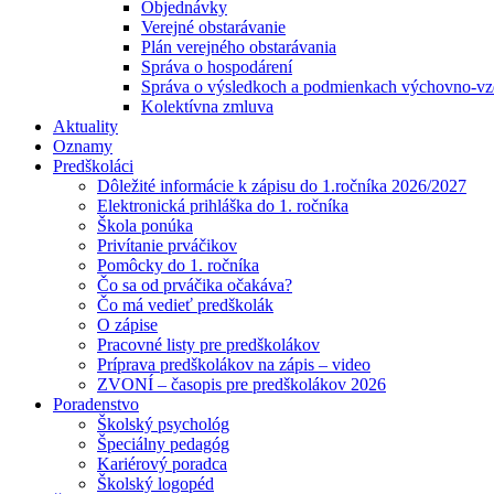
Objednávky
Verejné obstarávanie
Plán verejného obstarávania
Správa o hospodárení
Správa o výsledkoch a podmienkach výchovno-vzd
Kolektívna zmluva
Aktuality
Oznamy
Predškoláci
Dôležité informácie k zápisu do 1.ročníka 2026/2027
Elektronická prihláška do 1. ročníka
Škola ponúka
Privítanie prváčikov
Pomôcky do 1. ročníka
Čo sa od prváčika očakáva?
Čo má vedieť predškolák
O zápise
Pracovné listy pre predškolákov
Príprava predškolákov na zápis – video
ZVONÍ – časopis pre predškolákov 2026
Poradenstvo
Školský psychológ
Špeciálny pedagóg
Kariérový poradca
Školský logopéd