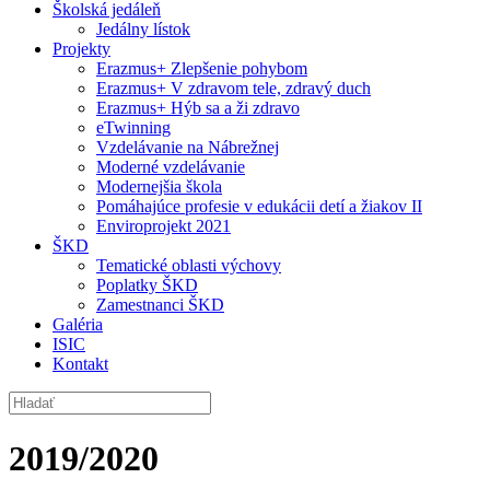
Školská jedáleň
Jedálny lístok
Projekty
Erazmus+ Zlepšenie pohybom
Erazmus+ V zdravom tele, zdravý duch
Erazmus+ Hýb sa a ži zdravo
eTwinning
Vzdelávanie na Nábrežnej
Moderné vzdelávanie
Modernejšia škola
Pomáhajúce profesie v edukácii detí a žiakov II
Enviroprojekt 2021
ŠKD
Tematické oblasti výchovy
Poplatky ŠKD
Zamestnanci ŠKD
Galéria
ISIC
Kontakt
2019/2020