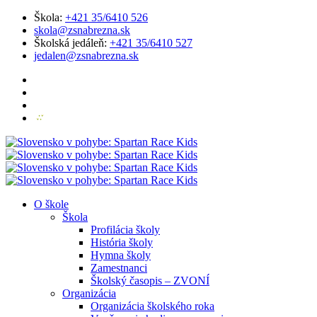
Škola:
+421 35/6410 526
skola@zsnabrezna.sk
Školská jedáleň:
+421 35/6410 527
jedalen@zsnabrezna.sk
O škole
Škola
Profilácia školy
História školy
Hymna školy
Zamestnanci
Školský časopis – ZVONÍ
Organizácia
Organizácia školského roka