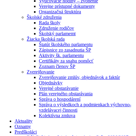
Vyučovacie hodiny – zvonenie
Verejne prístupné dokumenty
Organizačná štruktúra
Školské združenia
Rada školy
Združenie rodičov
Školský parlamemt
Žiacka školská rada
Štatút školského parlamentu
Zápisnice zo zasadnutia ŠP
Aktivity šk. parlamentu
Certifikáty za snahu pomôcť
Zoznam členov ŠP
Zverejňovanie
Zverejňovanie zmlúv, objednávok a faktúr
Objednávky
Verejné obstarávanie
Plán verejného obstarávania
Správa o hospodárení
Správa o výsledkoch a podmienkach výchovno-
vzdelávacej činnosti
Kolektívna zmluva
Aktuality
Oznamy
Predškoláci