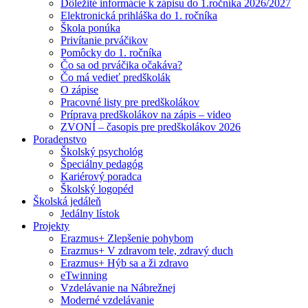
Dôležité informácie k zápisu do 1.ročníka 2026/2027
Elektronická prihláška do 1. ročníka
Škola ponúka
Privítanie prváčikov
Pomôcky do 1. ročníka
Čo sa od prváčika očakáva?
Čo má vedieť predškolák
O zápise
Pracovné listy pre predškolákov
Príprava predškolákov na zápis – video
ZVONÍ – časopis pre predškolákov 2026
Poradenstvo
Školský psychológ
Špeciálny pedagóg
Kariérový poradca
Školský logopéd
Školská jedáleň
Jedálny lístok
Projekty
Erazmus+ Zlepšenie pohybom
Erazmus+ V zdravom tele, zdravý duch
Erazmus+ Hýb sa a ži zdravo
eTwinning
Vzdelávanie na Nábrežnej
Moderné vzdelávanie