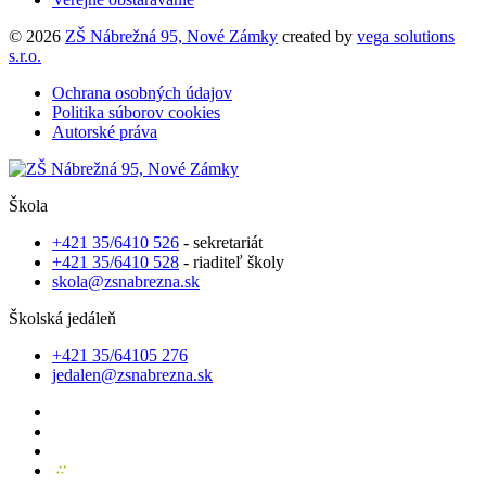
© 2026
ZŠ Nábrežná 95, Nové Zámky
created by
vega solutions
s.r.o.
Ochrana osobných údajov
Politika súborov cookies
Autorské práva
Škola
+421 35/6410 526
- sekretariát
+421 35/6410 528
- riaditeľ školy
skola@zsnabrezna.sk
Školská jedáleň
+421 35/64105 276
jedalen@zsnabrezna.sk