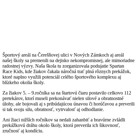
Športový areál na Čerešňovej ulici v Nových Zámkoch aj areál
našej školy sa premenili na dejisko nekompromisnej, ale mimoriadne
radostnej výzvy. Naša škola tu zorganizovala podujatie Spartan
Race Kids, kde žiakov čakala náročná trať plná rôznych prekážok,
ktoré naplno využili potenciál celého športového komplexu aj
blízkeho okolia školy.
Za žiakov 5. – 9.ročníka sa na štartovú čiaru postavilo celkovo 112
pretekárov, ktorí museli prekonávať nielen silové a obratnostné
úlohy, ale bojovali aj s pribúdajúcou únavou či horúčavou a preverili
si tak svoju silu, obratnosť, vytrvalosť aj odhodlanie.
Ani žiaci nižších ročníkov sa nedali zahanbiť a bravúrne zvládli
prekážkovú dráhu okolo školy, ktorá preverila ich šikovnosť,
zručnosť aj kondíciu.