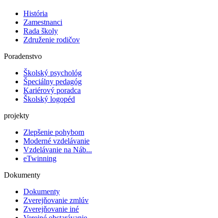
História
Zamestnanci
Rada školy
Združenie rodičov
Poradenstvo
Školský psychológ
Špeciálny pedagóg
Kariérový poradca
Školský logopéd
projekty
Zlepšenie pohybom
Moderné vzdelávanie
Vzdelávanie na Náb...
eTwinning
Dokumenty
Dokumenty
Zverejňovanie zmlúv
Zverejňovanie iné
Verejné obstarávanie