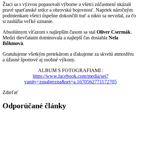
Žiaci sa s výzvou popasovali výborne a všetci zúčastnení ukázali
pravé sparťanské srdce a obrovskú bojovnosť. Napriek náročným
podmienkam všetci úspešne dokončili trať a nikto sa nevzdal, za čo
si zaslúžia veľké uznanie.
Absolútnym víťazom s najlepším časom sa stal
Oliver Csermák
.
Medzi dievčatami dominovala a najlepší čas dosiahla
Nela
Bőhmová
.
Gratulujeme všetkým pretekárom a ďakujeme za skvelú atmosféru
a úžasné športové aj osobné výkony.
ALBUM S FOTOGRAFIAMI :
https://www.facebook.com/media/set?
vanity=zsnabrezna&set=a.1670562771172705
Zdieľať
Odporúčané články