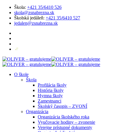
Škola:
+421 35/6410 526
skola@zsnabrezna.sk
Školská jedáleň:
+421 35/6410 527
jedalen@zsnabrezna.sk
O škole
Škola
Profilácia školy
História školy
Hymna školy
Zamestnanci
Školský časopis – ZVONÍ
Organizácia
Organizácia školského roka
Vyučovacie hodiny – zvonenie
Verejne prístupné dokumenty