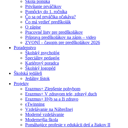
Škola ponúka
Privítanie prváčikov
Pomôcky do 1. ročníka
Čo sa od prváčika očakáva?
Čo má vedieť predškolák
O zápise
Pracovné listy pre predškolákov
Príprava predškolákov na zápis – video
ZVONÍ – časopis pre predškolákov 2026
Poradenstvo
Školský psychológ
Špeciálny pedagóg
Kariérový poradca
Školský logopéd
Školská jedáleň
Jedálny lístok
Projekty
Erazmus+ Zlepšenie pohybom
Erazmus+ V zdravom tele, zdravý duch
Erazmus+ Hýb sa a ži zdravo
eTwinning
Vzdelávanie na Nábrežnej
Moderné vzdelávanie
Modernejšia škola
Pomáhajúce profesie v edukácii detí a žiakov II