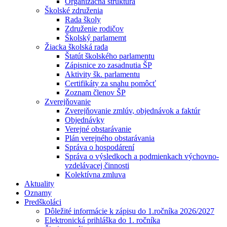
Organizačná štruktúra
Školské združenia
Rada školy
Združenie rodičov
Školský parlamemt
Žiacka školská rada
Štatút školského parlamentu
Zápisnice zo zasadnutia ŠP
Aktivity šk. parlamentu
Certifikáty za snahu pomôcť
Zoznam členov ŠP
Zverejňovanie
Zverejňovanie zmlúv, objednávok a faktúr
Objednávky
Verejné obstarávanie
Plán verejného obstarávania
Správa o hospodárení
Správa o výsledkoch a podmienkach výchovno-
vzdelávacej činnosti
Kolektívna zmluva
Aktuality
Oznamy
Predškoláci
Dôležité informácie k zápisu do 1.ročníka 2026/2027
Elektronická prihláška do 1. ročníka