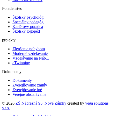
Poradenstvo
Školský psychológ
Špeciálny pedagóg
Kariérový poradca
Školský logopéd
projekty
Zlepšenie pohybom
Moderné vzdelávanie
Vzdelávanie na Náb...
eTwinning
Dokumenty
Dokumenty
Zverejňovanie zmlúv
Zverejňovanie iné
Verejné obstarávanie
© 2026
ZŠ Nábrežná 95, Nové Zámky
created by
vega solutions
s.r.o.