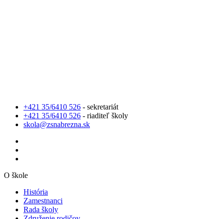
+421 35/6410 526
- sekretariát
+421 35/6410 526
- riaditeľ školy
skola@zsnabrezna.sk
O škole
História
Zamestnanci
Rada školy
Združenie rodičov