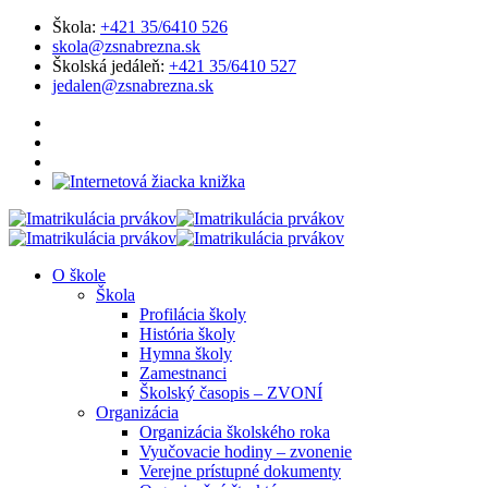
Škola:
+421 35/6410 526
skola@zsnabrezna.sk
Školská jedáleň:
+421 35/6410 527
jedalen@zsnabrezna.sk
O škole
Škola
Profilácia školy
História školy
Hymna školy
Zamestnanci
Školský časopis – ZVONÍ
Organizácia
Organizácia školského roka
Vyučovacie hodiny – zvonenie
Verejne prístupné dokumenty