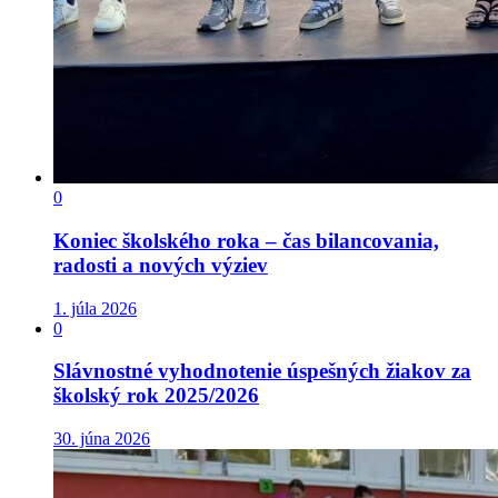
0
Koniec školského roka – čas bilancovania,
radosti a nových výziev
1. júla 2026
0
Slávnostné vyhodnotenie úspešných žiakov za
školský rok 2025/2026
30. júna 2026