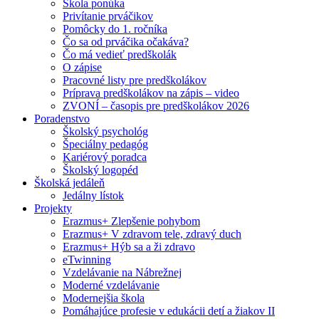
Škola ponúka
Privítanie prváčikov
Pomôcky do 1. ročníka
Čo sa od prváčika očakáva?
Čo má vedieť predškolák
O zápise
Pracovné listy pre predškolákov
Príprava predškolákov na zápis – video
ZVONÍ – časopis pre predškolákov 2026
Poradenstvo
Školský psychológ
Špeciálny pedagóg
Kariérový poradca
Školský logopéd
Školská jedáleň
Jedálny lístok
Projekty
Erazmus+ Zlepšenie pohybom
Erazmus+ V zdravom tele, zdravý duch
Erazmus+ Hýb sa a ži zdravo
eTwinning
Vzdelávanie na Nábrežnej
Moderné vzdelávanie
Modernejšia škola
Pomáhajúce profesie v edukácii detí a žiakov II