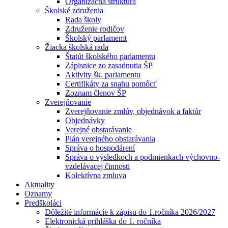
Organizačná štruktúra
Školské združenia
Rada školy
Združenie rodičov
Školský parlamemt
Žiacka školská rada
Štatút školského parlamentu
Zápisnice zo zasadnutia ŠP
Aktivity šk. parlamentu
Certifikáty za snahu pomôcť
Zoznam členov ŠP
Zverejňovanie
Zverejňovanie zmlúv, objednávok a faktúr
Objednávky
Verejné obstarávanie
Plán verejného obstarávania
Správa o hospodárení
Správa o výsledkoch a podmienkach výchovno-
vzdelávacej činnosti
Kolektívna zmluva
Aktuality
Oznamy
Predškoláci
Dôležité informácie k zápisu do 1.ročníka 2026/2027
Elektronická prihláška do 1. ročníka