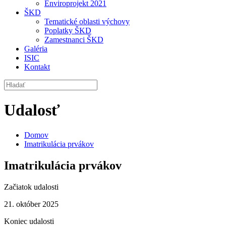
Enviroprojekt 2021
ŠKD
Tematické oblasti výchovy
Poplatky ŠKD
Zamestnanci ŠKD
Galéria
ISIC
Kontakt
Udalosť
Domov
Imatrikulácia prvákov
Imatrikulácia prvákov
Začiatok udalosti
21. október 2025
Koniec udalosti