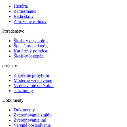
História
Zamestnanci
Rada školy
Združenie rodičov
Poradenstvo
Školský psychológ
Špeciálny pedagóg
Kariérový poradca
Školský logopéd
projekty
Zlepšenie pohybom
Moderné vzdelávanie
Vzdelávanie na Náb...
eTwinning
Dokumenty
Dokumenty
Zverejňovanie zmlúv
Zverejňovanie iné
Verejné obstarávanie