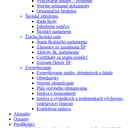
Vyučovacie hodiny – zvonenie
Verejne prístupné dokumenty
Organizačná štruktúra
Školské združenia
Rada školy
Združenie rodičov
Školský parlamemt
Žiacka školská rada
Štatút školského parlamentu
Zápisnice zo zasadnutia ŠP
Aktivity šk. parlamentu
Certifikáty za snahu pomôcť
Zoznam členov ŠP
Zverejňovanie
Zverejňovanie zmlúv, objednávok a faktúr
Objednávky
Verejné obstarávanie
Plán verejného obstarávania
Správa o hospodárení
Správa o výsledkoch a podmienkach výchovno-
vzdelávacej činnosti
Kolektívna zmluva
Aktuality
Oznamy
Predškoláci