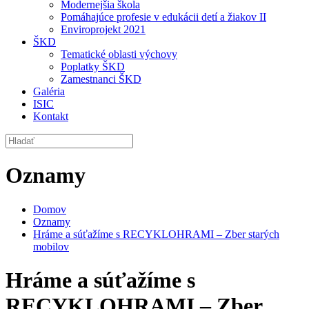
Modernejšia škola
Pomáhajúce profesie v edukácii detí a žiakov II
Enviroprojekt 2021
ŠKD
Tematické oblasti výchovy
Poplatky ŠKD
Zamestnanci ŠKD
Galéria
ISIC
Kontakt
Oznamy
Domov
Oznamy
Hráme a súťažíme s RECYKLOHRAMI – Zber starých
mobilov
Hráme a súťažíme s
RECYKLOHRAMI – Zber