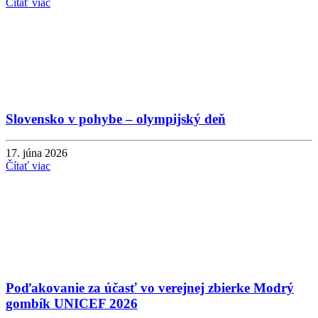
Čítať viac
Slovensko v pohybe – olympijský deň
17. júna 2026
Čítať viac
Poďakovanie za účasť vo verejnej zbierke Modrý
gombík UNICEF 2026