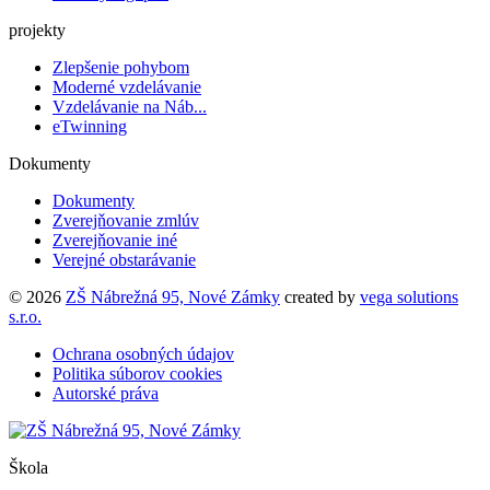
projekty
Zlepšenie pohybom
Moderné vzdelávanie
Vzdelávanie na Náb...
eTwinning
Dokumenty
Dokumenty
Zverejňovanie zmlúv
Zverejňovanie iné
Verejné obstarávanie
© 2026
ZŠ Nábrežná 95, Nové Zámky
created by
vega solutions
s.r.o.
Ochrana osobných údajov
Politika súborov cookies
Autorské práva
Škola