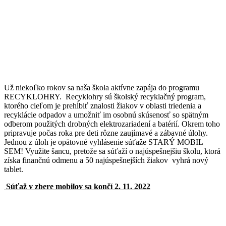
Už niekoľko rokov sa naša škola aktívne zapája do programu
RECYKLOHRY. Recyklohry sú školský recyklačný program,
ktorého cieľom je prehĺbiť znalosti žiakov v oblasti triedenia a
recyklácie odpadov a umožniť im osobnú skúsenosť so spätným
odberom použitých drobných elektrozariadení a batérií. Okrem toho
pripravuje počas roka pre deti rôzne zaujímavé a zábavné úlohy.
Jednou z úloh je opätovné vyhlásenie súťaže STARÝ MOBIL
SEM! Využite šancu, pretože sa súťaží o najúspešnejšiu školu, ktorá
získa finančnú odmenu a 50 najúspešnejších žiakov vyhrá nový
tablet.
Súťaž v zbere mobilov sa končí 2. 11. 2022