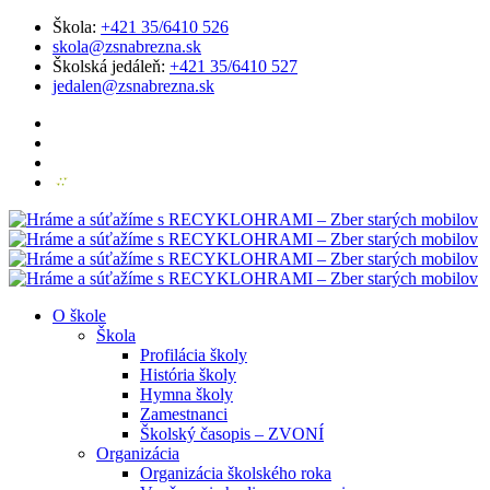
Škola:
+421 35/6410 526
skola@zsnabrezna.sk
Školská jedáleň:
+421 35/6410 527
jedalen@zsnabrezna.sk
O škole
Škola
Profilácia školy
História školy
Hymna školy
Zamestnanci
Školský časopis – ZVONÍ
Organizácia
Organizácia školského roka