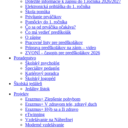
Dôležité informácie k zápisu do 1.ročníka 2026/2027
Elektronická prihláška do 1. ročníka
Škola ponúka
Privítanie prváčikov
Pomôcky do 1. ročníka
Čo sa od prváčika očakáva?
Čo má vedieť predškolák
O zápise
Pracovné listy pre predškolákov
Príprava predškolákov na zápis – video
ZVONÍ – časopis pre predškolákov 2026
Poradenstvo
Školský psychológ
Špeciálny pedagóg
Kariérový poradca
Školský logopéd
Školská jedáleň
Jedálny lístok
Projekty
Erazmus+ Zlepšenie pohybom
Erazmus+ V zdravom tele, zdravý duch
Erazmus+ Hýb sa a ži zdravo
eTwinning
Vzdelávanie na Nábrežnej
Moderné vzdelávanie