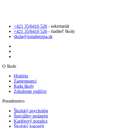
+421 35/6410 526
- sekretariát
+421 35/6410 526
- riaditeľ školy
skola@zsnabrezna.sk
O škole
História
Zamestnanci
Rada školy
Združenie rodičov
Poradenstvo
Školský psychológ
Špeciálny pedagóg
Kariérový poradca
Školský logopéd