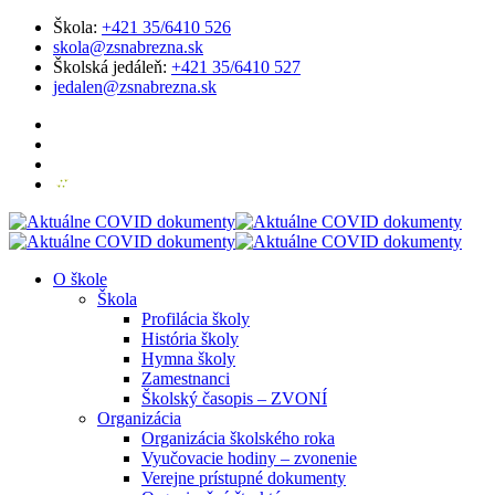
Škola:
+421 35/6410 526
skola@zsnabrezna.sk
Školská jedáleň:
+421 35/6410 527
jedalen@zsnabrezna.sk
O škole
Škola
Profilácia školy
História školy
Hymna školy
Zamestnanci
Školský časopis – ZVONÍ
Organizácia
Organizácia školského roka
Vyučovacie hodiny – zvonenie
Verejne prístupné dokumenty