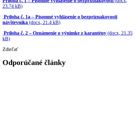
Príloha č. 1 – Písomné vyhlásenie o bezpríznakovosti
(docx,
23.74 kB)
Príloha č. 1a – Písomné vyhlásenie o bezpríznakovosti
návštevníka
(docx, 21.4 kB)
Príloha č. 2 – Oznámenie o výnimke z karantény
(docx, 21.35
kB)
Zdieľať
Odporúčané články