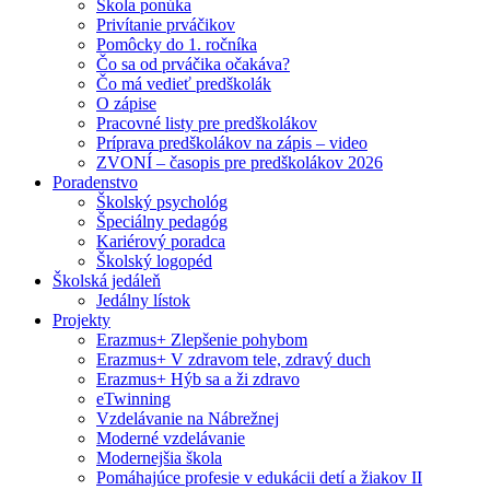
Škola ponúka
Privítanie prváčikov
Pomôcky do 1. ročníka
Čo sa od prváčika očakáva?
Čo má vedieť predškolák
O zápise
Pracovné listy pre predškolákov
Príprava predškolákov na zápis – video
ZVONÍ – časopis pre predškolákov 2026
Poradenstvo
Školský psychológ
Špeciálny pedagóg
Kariérový poradca
Školský logopéd
Školská jedáleň
Jedálny lístok
Projekty
Erazmus+ Zlepšenie pohybom
Erazmus+ V zdravom tele, zdravý duch
Erazmus+ Hýb sa a ži zdravo
eTwinning
Vzdelávanie na Nábrežnej
Moderné vzdelávanie
Modernejšia škola
Pomáhajúce profesie v edukácii detí a žiakov II