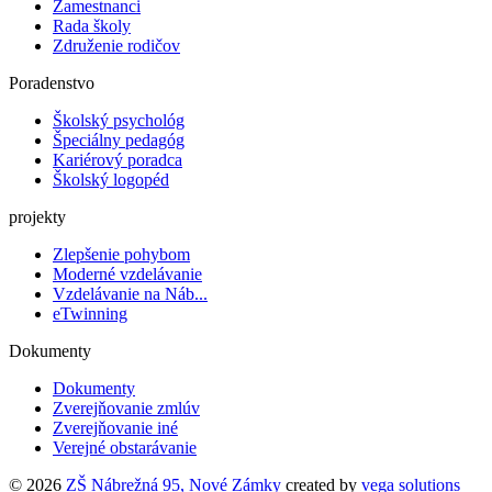
Zamestnanci
Rada školy
Združenie rodičov
Poradenstvo
Školský psychológ
Špeciálny pedagóg
Kariérový poradca
Školský logopéd
projekty
Zlepšenie pohybom
Moderné vzdelávanie
Vzdelávanie na Náb...
eTwinning
Dokumenty
Dokumenty
Zverejňovanie zmlúv
Zverejňovanie iné
Verejné obstarávanie
© 2026
ZŠ Nábrežná 95, Nové Zámky
created by
vega solutions