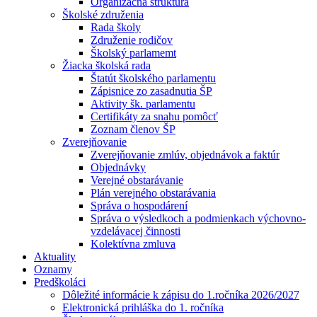
Organizačná štruktúra
Školské združenia
Rada školy
Združenie rodičov
Školský parlamemt
Žiacka školská rada
Štatút školského parlamentu
Zápisnice zo zasadnutia ŠP
Aktivity šk. parlamentu
Certifikáty za snahu pomôcť
Zoznam členov ŠP
Zverejňovanie
Zverejňovanie zmlúv, objednávok a faktúr
Objednávky
Verejné obstarávanie
Plán verejného obstarávania
Správa o hospodárení
Správa o výsledkoch a podmienkach výchovno-
vzdelávacej činnosti
Kolektívna zmluva
Aktuality
Oznamy
Predškoláci
Dôležité informácie k zápisu do 1.ročníka 2026/2027
Elektronická prihláška do 1. ročníka