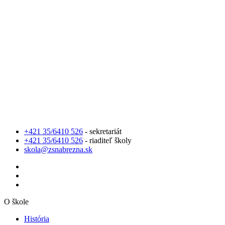
+421 35/6410 526
- sekretariát
+421 35/6410 526
- riaditeľ školy
skola@zsnabrezna.sk
O škole
História