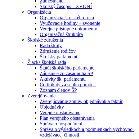
Zamestnanci
Školský časopis – ZVONÍ
Organizácia
Organizácia školského roka
Vyučovacie hodiny – zvonenie
Verejne prístupné dokumenty
Organizačná štruktúra
Školské združenia
Rada školy
Združenie rodičov
Školský parlamemt
Žiacka školská rada
Štatút školského parlamentu
Zápisnice zo zasadnutia ŠP
Aktivity šk. parlamentu
Certifikáty za snahu pomôcť
Zoznam členov ŠP
Zverejňovanie
Zverejňovanie zmlúv, objednávok a faktúr
Objednávky
Verejné obstarávanie
Plán verejného obstarávania
Správa o hospodárení
Správa o výsledkoch a podmienkach výchovno-
vzdelávacej činnosti