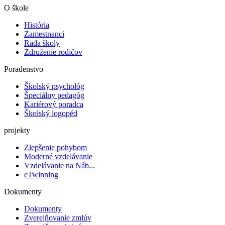
O škole
História
Zamestnanci
Rada školy
Združenie rodičov
Poradenstvo
Školský psychológ
Špeciálny pedagóg
Kariérový poradca
Školský logopéd
projekty
Zlepšenie pohybom
Moderné vzdelávanie
Vzdelávanie na Náb...
eTwinning
Dokumenty
Dokumenty
Zverejňovanie zmlúv