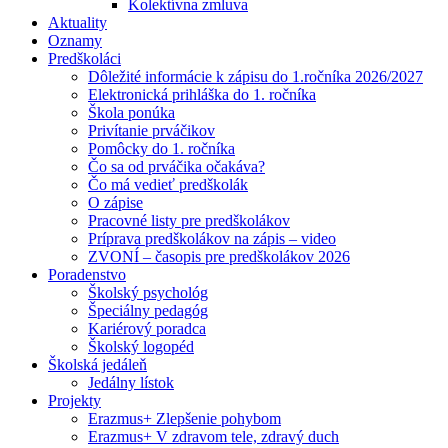
Kolektívna zmluva
Aktuality
Oznamy
Predškoláci
Dôležité informácie k zápisu do 1.ročníka 2026/2027
Elektronická prihláška do 1. ročníka
Škola ponúka
Privítanie prváčikov
Pomôcky do 1. ročníka
Čo sa od prváčika očakáva?
Čo má vedieť predškolák
O zápise
Pracovné listy pre predškolákov
Príprava predškolákov na zápis – video
ZVONÍ – časopis pre predškolákov 2026
Poradenstvo
Školský psychológ
Špeciálny pedagóg
Kariérový poradca
Školský logopéd
Školská jedáleň
Jedálny lístok
Projekty
Erazmus+ Zlepšenie pohybom
Erazmus+ V zdravom tele, zdravý duch