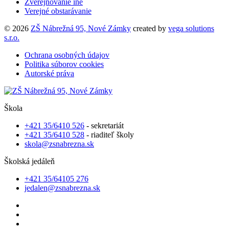
Zverejňovanie iné
Verejné obstarávanie
© 2026
ZŠ Nábrežná 95, Nové Zámky
created by
vega solutions
s.r.o.
Ochrana osobných údajov
Politika súborov cookies
Autorské práva
Škola
+421 35/6410 526
- sekretariát
+421 35/6410 528
- riaditeľ školy
skola@zsnabrezna.sk
Školská jedáleň
+421 35/64105 276
jedalen@zsnabrezna.sk