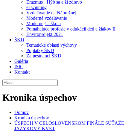
Erazmus+ Hýb sa a ži zdravo
eTwinning
Vzdelávanie na Nábrežnej
Moderné vzdelávanie
Modernejšia škola
Pomáhajúce profesie v edukácii detí a žiakov II
Enviroprojekt 2021
ŠKD
Tematické oblasti výchovy
Poplatky ŠKD
Zamestnanci ŠKD
Galéria
ISIC
Kontakt
Kronika úspechov
Domov
Kronika úspechov
ÚSPECH V CELOSLOVENSKOM FINÁLE SÚŤAŽE
JAZYKOVÝ KVET