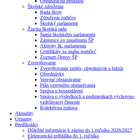
Organizačná štruktúra
Školské združenia
Rada školy
Združenie rodičov
Školský parlamemt
Žiacka školská rada
Štatút školského parlamentu
Zápisnice zo zasadnutia ŠP
Aktivity šk. parlamentu
Certifikáty za snahu pomôcť
Zoznam členov ŠP
Zverejňovanie
Zverejňovanie zmlúv, objednávok a faktúr
Objednávky
Verejné obstarávanie
Plán verejného obstarávania
Správa o hospodárení
Správa o výsledkoch a podmienkach výchovno-
vzdelávacej činnosti
Kolektívna zmluva
Aktuality
Oznamy
Predškoláci
Dôležité informácie k zápisu do 1.ročníka 2026/2027
Elektronická prihláška do 1. ročníka