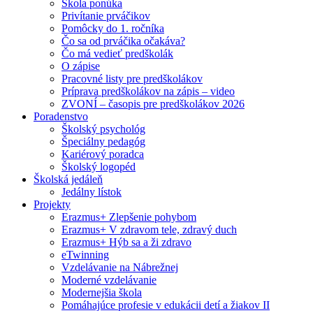
Škola ponúka
Privítanie prváčikov
Pomôcky do 1. ročníka
Čo sa od prváčika očakáva?
Čo má vedieť predškolák
O zápise
Pracovné listy pre predškolákov
Príprava predškolákov na zápis – video
ZVONÍ – časopis pre predškolákov 2026
Poradenstvo
Školský psychológ
Špeciálny pedagóg
Kariérový poradca
Školský logopéd
Školská jedáleň
Jedálny lístok
Projekty
Erazmus+ Zlepšenie pohybom
Erazmus+ V zdravom tele, zdravý duch
Erazmus+ Hýb sa a ži zdravo
eTwinning
Vzdelávanie na Nábrežnej
Moderné vzdelávanie
Modernejšia škola
Pomáhajúce profesie v edukácii detí a žiakov II