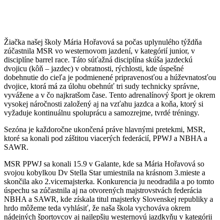
Žiačka našej školy Mária Hořavová sa počas uplynulého týždňa
zúčastnila MSR vo westernovom jazdení, v kategórií junior, v
disciplíne barrel race. Táto súťažná disciplína skúša jazdeckú
dvojicu (kôň – jazdec) v obratnosti, rýchlosti, kde úspešné
dobehnutie do cieľa je podmienené pripravenosťou a húževnatosťou
dvojice, ktorá má za úlohu obehnúť tri sudy technicky správne,
vyvážene a v čo najkratšom čase. Tento adrenalínový šport je okrem
vysokej náročnosti založený aj na vzťahu jazdca a koňa, ktorý si
vyžaduje kontinuálnu spoluprácu a samozrejme, tvrdé tréningy.
Sezóna je každoročne ukončená práve hlavnými pretekmi, MSR,
ktoré sa konali pod záštitou viacerých federácií, PPWJ a NBHA a
SAWR.
MSR PPWJ sa konali 15.9 v Galante, kde sa Mária Hořavová so
svojou kobylkou Dv Stella Star umiestnila na krásnom 3.mieste a
skončila ako 2.vicemajsterka. Konkurencia ju neodradila a po tomto
úspechu sa zúčastnila aj na otvorených majstrovstvách federácia
NBHA a SAWR, kde získala titul majsterky Slovenskej republiky a
hrdo môžeme teda vyhlásiť, že naša škola vychováva okrem
nádejných športovcov aj najlepšiu westernovú jazdkyňu v kategórii