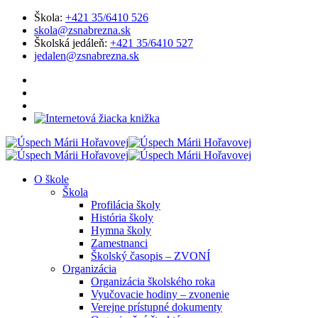
Škola:
+421 35/6410 526
skola@zsnabrezna.sk
Školská jedáleň:
+421 35/6410 527
jedalen@zsnabrezna.sk
O škole
Škola
Profilácia školy
História školy
Hymna školy
Zamestnanci
Školský časopis – ZVONÍ
Organizácia
Organizácia školského roka
Vyučovacie hodiny – zvonenie
Verejne prístupné dokumenty