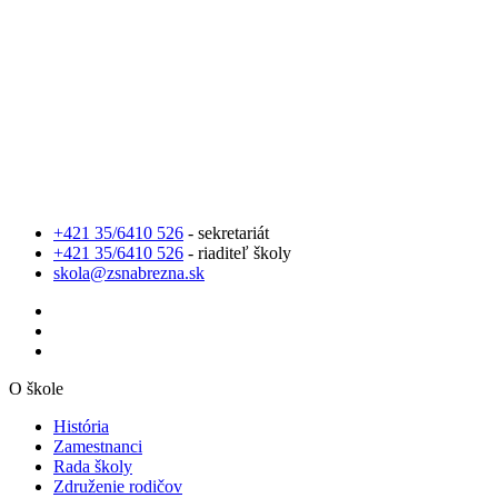
+421 35/6410 526
- sekretariát
+421 35/6410 526
- riaditeľ školy
skola@zsnabrezna.sk
O škole
História
Zamestnanci
Rada školy
Združenie rodičov