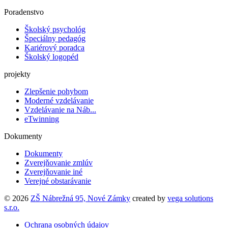
Poradenstvo
Školský psychológ
Špeciálny pedagóg
Kariérový poradca
Školský logopéd
projekty
Zlepšenie pohybom
Moderné vzdelávanie
Vzdelávanie na Náb...
eTwinning
Dokumenty
Dokumenty
Zverejňovanie zmlúv
Zverejňovanie iné
Verejné obstarávanie
© 2026
ZŠ Nábrežná 95, Nové Zámky
created by
vega solutions
s.r.o.
Ochrana osobných údajov