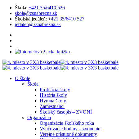
Škola:
+421 35/6410 526
skola@zsnabrezna.sk
Školská jedáleň:
+421 35/6410 527
jedalen@zsnabrezna.sk
O škole
Škola
Profilácia školy
História školy
Hymna školy
Zamestnanci
Školský časopis – ZVONÍ
Organizácia
Organizácia školského roka
Vyučovacie hodiny – zvonenie
Verejne prístupné dokumenty