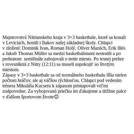
Majstrovstvá Nitrianskeho kraja v 3×3 basketbale
, ktoré sa konali
v Leviciach, hostili i žiakov našej základnej školy. Chlapci
v zložení: Dominik Ivan, Roman Holý, Oliver Mazúch, Erik Illés
a Jakub Thomas Müller sa medzi basketbalistami nestratili a po
prehratom semifinále zabojovali o tretie miesto. Po tesnej prehre
s rovesníkmi z Nitry (12:11) sa museli uspokojiť so štvrtým
miestom.
Zápasy v 3×3 basketbale sa od normálneho basketbalu líšia nielen
počtom hráčov, ale aj väčšou rýchlosťou. Chlapci pod vedením
trénera Mikuláša Kucseru k zápasom pristupovali veľmi
zodpovedne. Za vybojovanú priečku im ďakujeme a držíme palce
v ďalšom športovom živote😊