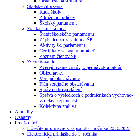
Organizačná štruktúra
Školské združenia
Rada školy
Združenie rodičov
Školský parlamemt
Žiacka školská rada
Štatút školského parlamentu
Zápisnice zo zasadnutia ŠP
Aktivity šk. parlamentu
Certifikáty za snahu pomôcť
Zoznam členov ŠP
Zverejňovanie
Zverejňovanie zmlúv, objednávok a faktúr
Objednávky
Verejné obstarávanie
Plán verejného obstarávania
Správa o hospodárení
Správa o výsledkoch a podmienkach výchovno-
vzdelávacej činnosti
Kolektívna zmluva
Aktuality
Oznamy
Predškoláci
Dôležité informácie k zápisu do 1.ročníka 2026/2027
Elektronická prihláška do 1. ročníka