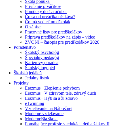
Škola ponúka
Privítanie prváčikov
Pomôcky do 1. ročníka
Čo sa od prváčika očakáva?
Čo má vedieť predškolák
O zápise
Pracovné listy pre predškolákov
Príprava predškolákov na zápis – video
ZVONÍ – časopis pre predškolákov 2026
Poradenstvo
Školský psychológ
Špeciálny pedagóg
Kariérový poradca
Školský logopéd
Školská jedáleň
Jedálny lístok
Projekty
Erazmus+ Zlepšenie pohybom
Erazmus+ V zdravom tele, zdravý duch
Erazmus+ Hýb sa a ži zdravo
eTwinning
Vzdelávanie na Nábrežnej
Moderné vzdelávanie
Modernejšia škola
Pomáhajúce profesie v edukácii detí a žiakov II