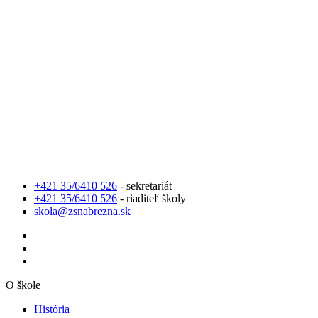
+421 35/6410 526
- sekretariát
+421 35/6410 526
- riaditeľ školy
skola@zsnabrezna.sk
O škole
História