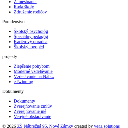
Zamestnanci
Rada školy
Združenie rodičov
Poradenstvo
Školský psychológ
Špeciálny pedagóg
Kariérový poradca
Školský logopéd
projekty
Zlepšenie pohybom
Moderné vzdelávanie
Vzdelávanie na Náb...
eTwinning
Dokumenty
Dokumenty
Zverejňovanie zmlúv
Zverejňovanie iné
Verejné obstarávanie
© 2026
ZŠ Nábrežná 95, Nové Zámky
created by
vega solutions