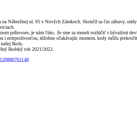
na Nábrežnej ul. 95 v Nových Zámkoch. Skončil sa čas zábavy, oddychu
aviciach.
om príhovore, je nám ľúto, že sme sa museli rozlúčiť s bývalými devi
ou i netrpezlivosťou, túžobne očakávajúc moment, kedy môžu prekročiť 
našej školy.
ešný školský rok 2021/2022.
93120880761148