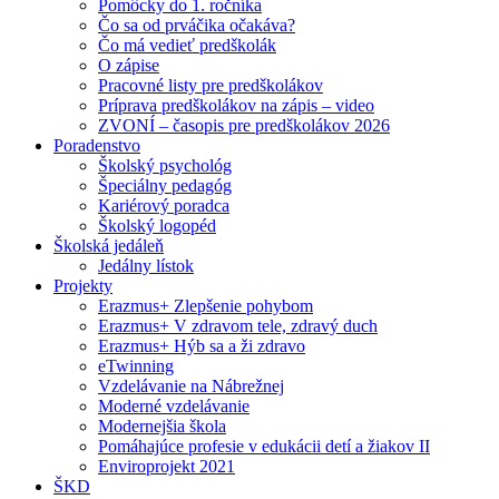
Pomôcky do 1. ročníka
Čo sa od prváčika očakáva?
Čo má vedieť predškolák
O zápise
Pracovné listy pre predškolákov
Príprava predškolákov na zápis – video
ZVONÍ – časopis pre predškolákov 2026
Poradenstvo
Školský psychológ
Špeciálny pedagóg
Kariérový poradca
Školský logopéd
Školská jedáleň
Jedálny lístok
Projekty
Erazmus+ Zlepšenie pohybom
Erazmus+ V zdravom tele, zdravý duch
Erazmus+ Hýb sa a ži zdravo
eTwinning
Vzdelávanie na Nábrežnej
Moderné vzdelávanie
Modernejšia škola
Pomáhajúce profesie v edukácii detí a žiakov II
Enviroprojekt 2021
ŠKD