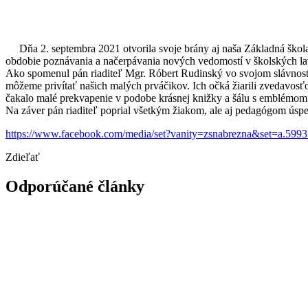
Dňa 2. septembra 2021 otvorila svoje brány aj naša Základná škola 
obdobie poznávania a načerpávania nových vedomostí v školských l
Ako spomenul pán riaditeľ Mgr. Róbert Rudinský vo svojom slávnostn
môžeme privítať našich malých prváčikov. Ich očká žiarili zvedavosť
čakalo malé prekvapenie v podobe krásnej knižky a šálu s emblémom 
Na záver pán riaditeľ poprial všetkým žiakom, ale aj pedagógom úsp
https://www.facebook.com/media/set?vanity=zsnabrezna&set=a.59
Zdieľať
Odporúčané články