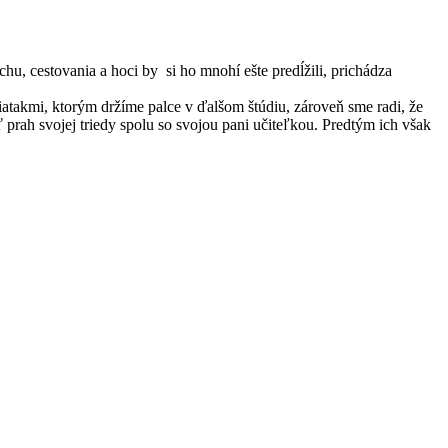
, cestovania a hoci by si ho mnohí ešte predĺžili, prichádza
atakmi, ktorým držíme palce v ďalšom štúdiu, zároveň sme radi, že
prah svojej triedy spolu so svojou pani učiteľkou. Predtým ich však