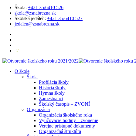
Škola:
+421 35/6410 526
skola@zsnabrezna.sk
Školská jedáleň:
+421 35/6410 527
jedalen@zsnabrezna.sk
O škole
Škola
Profilácia školy
História školy
Hymna školy
Zamestnanci
Školský časopis – ZVONÍ
Organizácia
Organizácia školského roka
Vyučovacie hodiny – zvonenie
Verejne prístupné dokumenty
Organizačná štruktúra