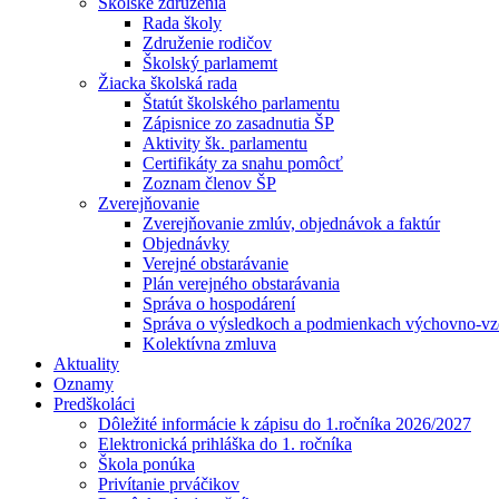
Školské združenia
Rada školy
Združenie rodičov
Školský parlamemt
Žiacka školská rada
Štatút školského parlamentu
Zápisnice zo zasadnutia ŠP
Aktivity šk. parlamentu
Certifikáty za snahu pomôcť
Zoznam členov ŠP
Zverejňovanie
Zverejňovanie zmlúv, objednávok a faktúr
Objednávky
Verejné obstarávanie
Plán verejného obstarávania
Správa o hospodárení
Správa o výsledkoch a podmienkach výchovno-vzd
Kolektívna zmluva
Aktuality
Oznamy
Predškoláci
Dôležité informácie k zápisu do 1.ročníka 2026/2027
Elektronická prihláška do 1. ročníka
Škola ponúka
Privítanie prváčikov