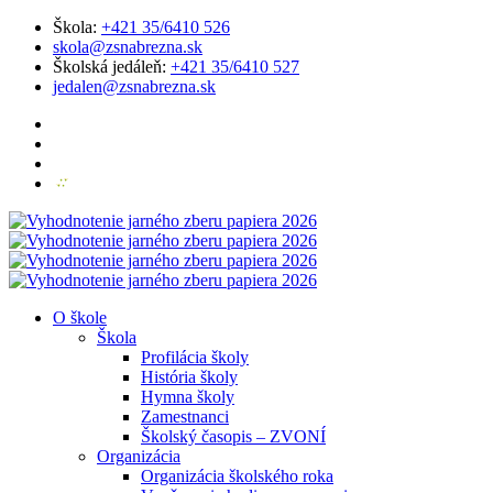
Škola:
+421 35/6410 526
skola@zsnabrezna.sk
Školská jedáleň:
+421 35/6410 527
jedalen@zsnabrezna.sk
O škole
Škola
Profilácia školy
História školy
Hymna školy
Zamestnanci
Školský časopis – ZVONÍ
Organizácia
Organizácia školského roka