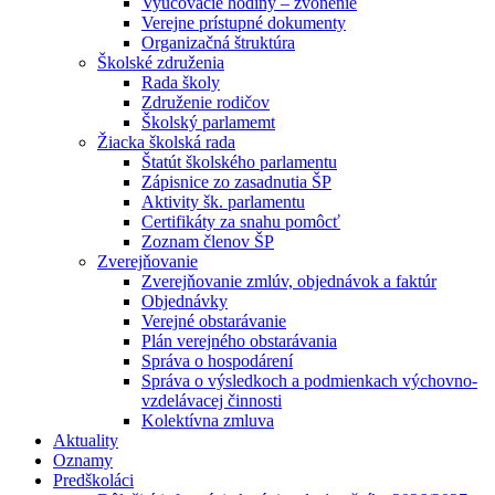
Vyučovacie hodiny – zvonenie
Verejne prístupné dokumenty
Organizačná štruktúra
Školské združenia
Rada školy
Združenie rodičov
Školský parlamemt
Žiacka školská rada
Štatút školského parlamentu
Zápisnice zo zasadnutia ŠP
Aktivity šk. parlamentu
Certifikáty za snahu pomôcť
Zoznam členov ŠP
Zverejňovanie
Zverejňovanie zmlúv, objednávok a faktúr
Objednávky
Verejné obstarávanie
Plán verejného obstarávania
Správa o hospodárení
Správa o výsledkoch a podmienkach výchovno-
vzdelávacej činnosti
Kolektívna zmluva
Aktuality
Oznamy
Predškoláci