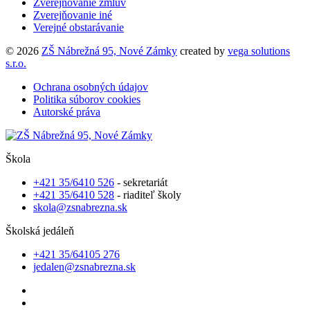
Zverejňovanie zmlúv
Zverejňovanie iné
Verejné obstarávanie
© 2026
ZŠ Nábrežná 95, Nové Zámky
created by
vega solutions
s.r.o.
Ochrana osobných údajov
Politika súborov cookies
Autorské práva
Škola
+421 35/6410 526
- sekretariát
+421 35/6410 528
- riaditeľ školy
skola@zsnabrezna.sk
Školská jedáleň
+421 35/64105 276
jedalen@zsnabrezna.sk