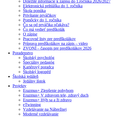
Dôležité informácie k zápisu do 1.ročníka 2026/2027
Elektronická prihláška do 1. ročníka
Škola ponúka
Privítanie prváčikov
Pomôcky do 1. ročníka
Čo sa od prváčika očakáva?
Čo má vedieť predškolák
O zápise
Pracovné listy pre predškolákov
Príprava predškolákov na zápis – video
ZVONÍ – časopis pre predškolákov 2026
Poradenstvo
Školský psychológ
Špeciálny pedagóg
Kariérový poradca
Školský logopéd
Školská jedáleň
Jedálny lístok
Projekty
Erazmus+ Zlepšenie pohybom
Erazmus+ V zdravom tele, zdravý duch
Erazmus+ Hýb sa a ži zdravo
eTwinning
Vzdelávanie na Nábrežnej
Moderné vzdelávanie