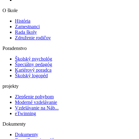
O škole
História
Zamestnanci
Rada školy
Združenie rodičov
Poradenstvo
Školský psychológ
Špeciálny pedagóg
Kariérový poradca
Školský logopéd
projekty
Zlepšenie pohybom
Moderné vzdelávanie
Vzdelávanie na Náb...
eTwinning
Dokumenty
Dokumenty