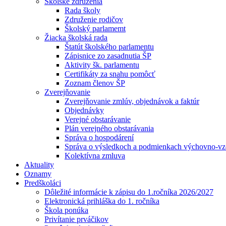
Školské združenia
Rada školy
Združenie rodičov
Školský parlamemt
Žiacka školská rada
Štatút školského parlamentu
Zápisnice zo zasadnutia ŠP
Aktivity šk. parlamentu
Certifikáty za snahu pomôcť
Zoznam členov ŠP
Zverejňovanie
Zverejňovanie zmlúv, objednávok a faktúr
Objednávky
Verejné obstarávanie
Plán verejného obstarávania
Správa o hospodárení
Správa o výsledkoch a podmienkach výchovno-vzd
Kolektívna zmluva
Aktuality
Oznamy
Predškoláci
Dôležité informácie k zápisu do 1.ročníka 2026/2027
Elektronická prihláška do 1. ročníka
Škola ponúka
Privítanie prváčikov