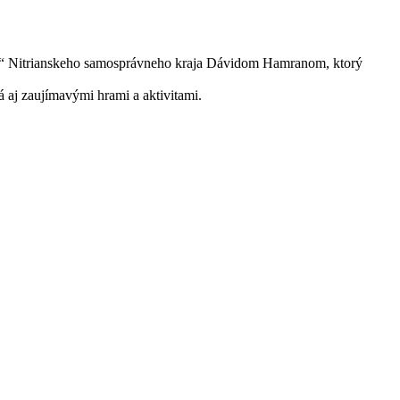
kniha“ Nitrianskeho samosprávneho kraja Dávidom Hamranom, ktorý
á aj zaujímavými hrami a aktivitami.