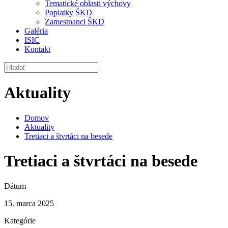
Tematické oblasti výchovy
Poplatky ŠKD
Zamestnanci ŠKD
Galéria
ISIC
Kontakt
Aktuality
Domov
Aktuality
Tretiaci a štvrtáci na besede
Tretiaci a štvrtáci na besede
Dátum
15. marca 2025
Kategórie