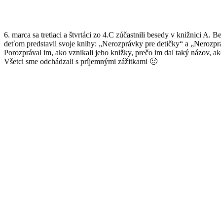
6. marca sa tretiaci a štvrtáci zo 4.C zúčastnili besedy v knižnici 
deťom predstavil svoje knihy: „Nerozprávky pre detičky“ a „Nerozprá
Porozprával im, ako vznikali jeho knižky, prečo im dal taký názov, a
Všetci sme odchádzali s príjemnými zážitkami 🙂