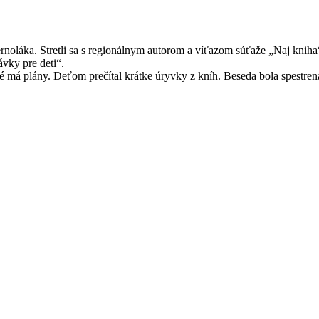
A. Bernoláka. Stretli sa s regionálnym autorom a víťazom súťaže „Naj 
vky pre deti“.
ké má plány. Deťom prečítal krátke úryvky z kníh. Beseda bola spestren