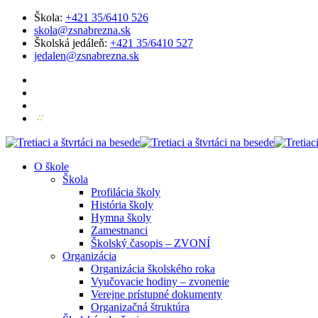
Škola:
+421 35/6410 526
skola@zsnabrezna.sk
Školská jedáleň:
+421 35/6410 527
jedalen@zsnabrezna.sk
O škole
Škola
Profilácia školy
História školy
Hymna školy
Zamestnanci
Školský časopis – ZVONÍ
Organizácia
Organizácia školského roka
Vyučovacie hodiny – zvonenie
Verejne prístupné dokumenty
Organizačná štruktúra