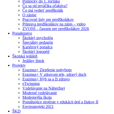
Pomôcky do 1. ročníka
Čo sa od prváčika očakáva?
Čo má vedieť predškolák
O zápise
Pracovné listy pre predškolákov
Príprava predškolákov na zápis – video
ZVONÍ – časopis pre predškolákov 2026
Poradenstvo
Školský psychológ
Špeciálny pedagóg
Kariérový poradca
Školský logopéd
Školská jedáleň
Jedálny lístok
Projekty
Erazmus+ Zlepšenie pohybom
Erazmus+ V zdravom tele, zdravý duch
Erazmus+ Hýb sa a ži zdravo
eTwinning
Vzdelávanie na Nábrežnej
Moderné vzdelávanie
Modernejšia škola
Pomáhajúce profesie v edukácii detí a žiakov II
Enviroprojekt 2021
ŠKD