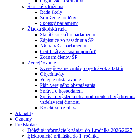
Organizačná štruktúra
Školské združenia
Rada školy
Združenie rodičov
Školský parlamemt
Žiacka školská rada
Štatút školského parlamentu
Zápisnice zo zasadnutia ŠP
Aktivity šk. parlamentu
Certifikáty za snahu pomôcť
Zoznam členov ŠP
Zverejňovanie
Zverejňovanie zmlúv, objednávok a faktúr
Objednávky
Verejné obstarávanie
Plán verejného obstarávania
Správa o hospodárení
Správa o výsledkoch a podmienkach výchovno-
vzdelávacej činnosti
Kolektívna zmluva
Aktuality
Oznamy
Predškoláci
Dôležité informácie k zápisu do 1.ročníka 2026/2027
Elektronická prihláška do 1. ročníka