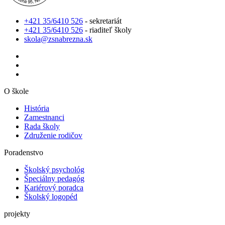
+421 35/6410 526
- sekretariát
+421 35/6410 526
- riaditeľ školy
skola@zsnabrezna.sk
O škole
História
Zamestnanci
Rada školy
Združenie rodičov
Poradenstvo
Školský psychológ
Špeciálny pedagóg
Kariérový poradca
Školský logopéd
projekty