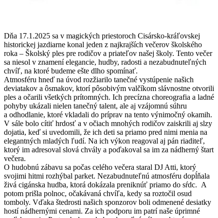
Dňa 17.1.2025 sa v magických priestoroch Cisársko-kráľovskej
historickej jazdiarne konal jeden z najkrajších večerov školského
roka – Školský ples pre rodičov a priateľov našej školy. Tento večer
sa niesol v znamení elegancie, hudby, radosti a nezabudnuteľných
chvíľ, na ktoré budeme ešte dlho spomínať.
Atmosféru hneď na úvod rozžiarilo tanečné vystúpenie našich
deviatakov a ôsmakov, ktorí pôsobivým valčíkom slávnostne otvorili
ples a očarili všetkých prítomných. Ich precízna choreografia a ladné
pohyby ukázali nielen tanečný talent, ale aj vzájomnú súhru
a odhodlanie, ktoré vkladali do príprav na tento výnimočný okamih.
V sále bolo cítiť hrdosť a v očiach mnohých rodičov zaiskrili aj slzy
dojatia, keď si uvedomili, že ich deti sa priamo pred nimi menia na
elegantných mladých ľudí. Na ich výkon reagoval aj pán riaditeľ,
ktorý im adresoval slová chvály a poďakoval sa im za nádherný štart
večera.
O hudobnú zábavu sa počas celého večera staral DJ Atti, ktorý
svojimi hitmi rozhýbal parket. Nezabudnuteľnú atmosféru dopĺňala
živá cigánska hudba, ktorá dokázala preniknúť priamo do sŕdc. A
potom prišla polnoc, očakávaná chvíľa, kedy sa roztočil osud
tomboly. Vďaka štedrosti našich sponzorov boli odmenené desiatky
hostí nádhernými cenami. Za ich podporu im patrí naše úprimné