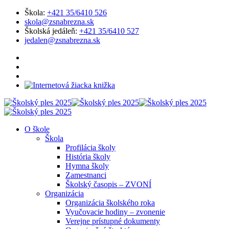
Škola:
+421 35/6410 526
skola@zsnabrezna.sk
Školská jedáleň:
+421 35/6410 527
jedalen@zsnabrezna.sk
O škole
Škola
Profilácia školy
História školy
Hymna školy
Zamestnanci
Školský časopis – ZVONÍ
Organizácia
Organizácia školského roka
Vyučovacie hodiny – zvonenie
Verejne prístupné dokumenty