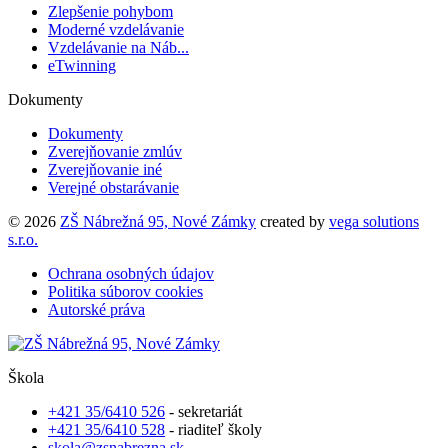
Zlepšenie pohybom
Moderné vzdelávanie
Vzdelávanie na Náb...
eTwinning
Dokumenty
Dokumenty
Zverejňovanie zmlúv
Zverejňovanie iné
Verejné obstarávanie
© 2026
ZŠ Nábrežná 95, Nové Zámky
created by
vega solutions
s.r.o.
Ochrana osobných údajov
Politika súborov cookies
Autorské práva
Škola
+421 35/6410 526
- sekretariát
+421 35/6410 528
- riaditeľ školy
skola@zsnabrezna.sk