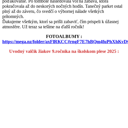
poďakovanie. Po tombole nasledovala voľná zábava, ktorá
pokračovala až do neskorých nočných hodín. Tanečný parket ostal
plný až do záveru, čo svedčí o výbornej nálade všetkých
prítomných.
Ďakujeme všetkým, ktorí sa prišli zabaviť, čím prispeli k úžasnej
atmosfére. Už teraz sa tešíme na ďalší ročník!
FOTOALBUMY :
https://mega.nz/folder/axFlRKCC#rngF7E7hBQm4fuPhXhKv
Uvodný valčík žiakov 9.ročníka na školskom plese 2025 :