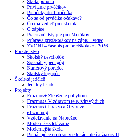
Škola ponúka
Privítanie prváčikov
Pomôcky do 1. ročníka
Čo sa od prváčika očakáva?
Čo má vedieť predškolák
O zápise
Pracovné listy pre predškolákov
Príprava predškolákov na zápis – video
ZVONÍ – časopis pre predškolákov 2026
Poradenstvo
Školský psychológ
Špeciálny pedagóg
Kariérový poradca
Školský logopéd
Školská jedáleň
Jedálny lístok
Projekty
Erazmus+ Zlepšenie pohybom
Erazmus+ V zdravom tele, zdravý duch
Erazmus+ Hýb sa a ži zdravo
eTwinning
Vzdelávanie na Nábrežnej
Moderné vzdelávanie
Modernejšia škola
Pomáhajúce profesie v edukácii detí a žiakov II