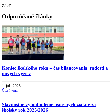
Zdieľať
Odporúčané články
Koniec školského roka – čas bilancovania, radosti a
nových výziev
1. júla 2026
Čítať viac
Slávnostné vyhodnotenie úspešných žiakov za
školský rok 2025/2026