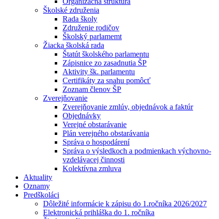
Organizačná štruktúra
Školské združenia
Rada školy
Združenie rodičov
Školský parlamemt
Žiacka školská rada
Štatút školského parlamentu
Zápisnice zo zasadnutia ŠP
Aktivity šk. parlamentu
Certifikáty za snahu pomôcť
Zoznam členov ŠP
Zverejňovanie
Zverejňovanie zmlúv, objednávok a faktúr
Objednávky
Verejné obstarávanie
Plán verejného obstarávania
Správa o hospodárení
Správa o výsledkoch a podmienkach výchovno-
vzdelávacej činnosti
Kolektívna zmluva
Aktuality
Oznamy
Predškoláci
Dôležité informácie k zápisu do 1.ročníka 2026/2027
Elektronická prihláška do 1. ročníka