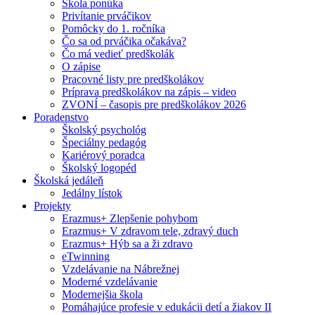
Škola ponúka
Privítanie prváčikov
Pomôcky do 1. ročníka
Čo sa od prváčika očakáva?
Čo má vedieť predškolák
O zápise
Pracovné listy pre predškolákov
Príprava predškolákov na zápis – video
ZVONÍ – časopis pre predškolákov 2026
Poradenstvo
Školský psychológ
Špeciálny pedagóg
Kariérový poradca
Školský logopéd
Školská jedáleň
Jedálny lístok
Projekty
Erazmus+ Zlepšenie pohybom
Erazmus+ V zdravom tele, zdravý duch
Erazmus+ Hýb sa a ži zdravo
eTwinning
Vzdelávanie na Nábrežnej
Moderné vzdelávanie
Modernejšia škola
Pomáhajúce profesie v edukácii detí a žiakov II