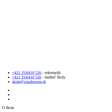
+421 35/6410 526
- sekretariát
+421 35/6410 526
- riaditeľ školy
skola@zsnabrezna.sk
O škole