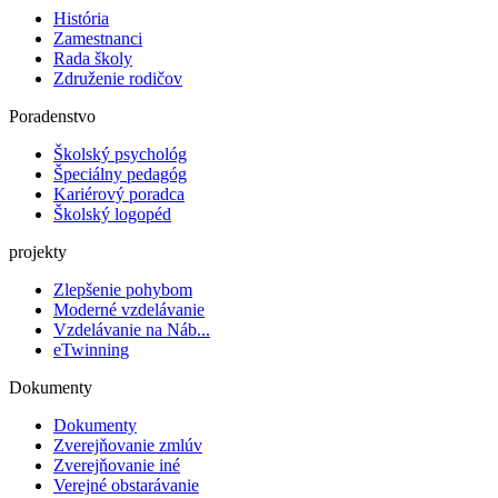
História
Zamestnanci
Rada školy
Združenie rodičov
Poradenstvo
Školský psychológ
Špeciálny pedagóg
Kariérový poradca
Školský logopéd
projekty
Zlepšenie pohybom
Moderné vzdelávanie
Vzdelávanie na Náb...
eTwinning
Dokumenty
Dokumenty
Zverejňovanie zmlúv
Zverejňovanie iné
Verejné obstarávanie