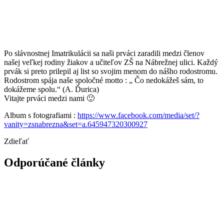
Po slávnostnej Imatrikulácii sa naši prváci zaradili medzi členov
našej veľkej rodiny žiakov a učiteľov ZŠ na Nábrežnej ulici. Každý
prvák si preto prilepil aj list so svojim menom do nášho rodostromu.
Rodostrom spája naše spoločné motto : „ Čo nedokážeš sám, to
dokážeme spolu.“ (A. Ďurica)
Vitajte prváci medzi nami 🙂
Album s fotografiami :
https://www.facebook.com/media/set/?
vanity=zsnabrezna&set=a.645947320300927
Zdieľať
Odporúčané články