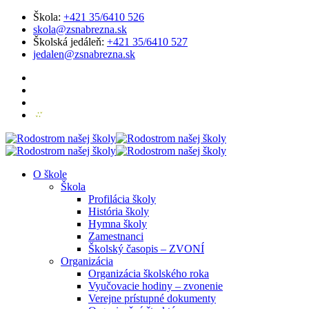
Škola:
+421 35/6410 526
skola@zsnabrezna.sk
Školská jedáleň:
+421 35/6410 527
jedalen@zsnabrezna.sk
O škole
Škola
Profilácia školy
História školy
Hymna školy
Zamestnanci
Školský časopis – ZVONÍ
Organizácia
Organizácia školského roka
Vyučovacie hodiny – zvonenie
Verejne prístupné dokumenty