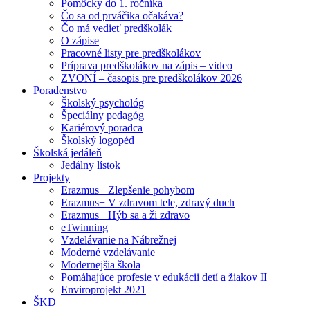
Pomôcky do 1. ročníka
Čo sa od prváčika očakáva?
Čo má vedieť predškolák
O zápise
Pracovné listy pre predškolákov
Príprava predškolákov na zápis – video
ZVONÍ – časopis pre predškolákov 2026
Poradenstvo
Školský psychológ
Špeciálny pedagóg
Kariérový poradca
Školský logopéd
Školská jedáleň
Jedálny lístok
Projekty
Erazmus+ Zlepšenie pohybom
Erazmus+ V zdravom tele, zdravý duch
Erazmus+ Hýb sa a ži zdravo
eTwinning
Vzdelávanie na Nábrežnej
Moderné vzdelávanie
Modernejšia škola
Pomáhajúce profesie v edukácii detí a žiakov II
Enviroprojekt 2021
ŠKD