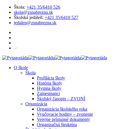
Škola:
+421 35/6410 526
skola@zsnabrezna.sk
Školská jedáleň:
+421 35/6410 527
jedalen@zsnabrezna.sk
O škole
Škola
Profilácia školy
História školy
Hymna školy
Zamestnanci
Školský časopis – ZVONÍ
Organizácia
Organizácia školského roka
Vyučovacie hodiny – zvonenie
Verejne prístupné dokumenty
Organizačná štruktúra