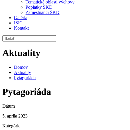
Tematické oblasti výchovy
Poplatky ŠKD
Zamestnanci ŠKD
Galéria
ISIC
Kontakt
Aktuality
Domov
Aktuality
Pytagoriáda
Pytagoriáda
Dátum
5. apríla 2023
Kategórie