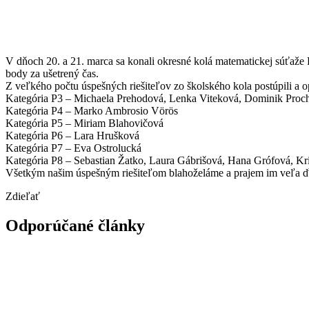
V dňoch 20. a 21. marca sa konali okresné kolá matematickej súťaže P
body za ušetrený čas.
Z veľkého počtu úspešných riešiteľov zo školského kola postúpili a op
Kategória P3 – Michaela Prehodová, Lenka Viteková, Dominik Proc
Kategória P4 – Marko Ambrosio Vörös
Kategória P5 – Miriam Blahovičová
Kategória P6 – Lara Hrušková
Kategória P7 – Eva Ostrolucká
Kategória P8 – Sebastian Žatko, Laura Gábrišová, Hana Grófová, K
Všetkým našim úspešným riešiteľom blahoželáme a prajem im veľa ď
Zdieľať
Odporúčané články