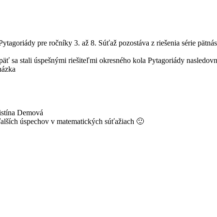
ytagoriády pre ročníky 3. až 8. Súťaž pozostáva z riešenia série pätn
äť sa stali úspešnými riešiteľmi okresného kola Pytagoriády nasledovní
házka
ristína Demová
alších úspechov v matematických súťažiach 🙂