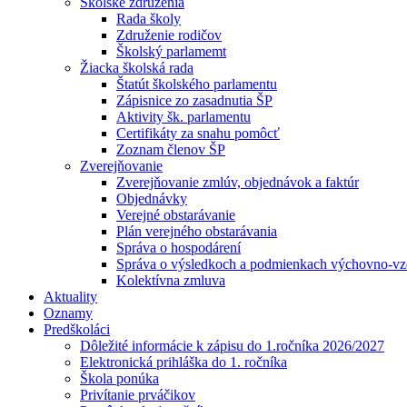
Školské združenia
Rada školy
Združenie rodičov
Školský parlamemt
Žiacka školská rada
Štatút školského parlamentu
Zápisnice zo zasadnutia ŠP
Aktivity šk. parlamentu
Certifikáty za snahu pomôcť
Zoznam členov ŠP
Zverejňovanie
Zverejňovanie zmlúv, objednávok a faktúr
Objednávky
Verejné obstarávanie
Plán verejného obstarávania
Správa o hospodárení
Správa o výsledkoch a podmienkach výchovno-vzd
Kolektívna zmluva
Aktuality
Oznamy
Predškoláci
Dôležité informácie k zápisu do 1.ročníka 2026/2027
Elektronická prihláška do 1. ročníka
Škola ponúka
Privítanie prváčikov