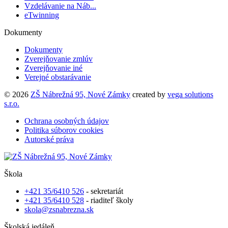
Vzdelávanie na Náb...
eTwinning
Dokumenty
Dokumenty
Zverejňovanie zmlúv
Zverejňovanie iné
Verejné obstarávanie
© 2026
ZŠ Nábrežná 95, Nové Zámky
created by
vega solutions
s.r.o.
Ochrana osobných údajov
Politika súborov cookies
Autorské práva
Škola
+421 35/6410 526
- sekretariát
+421 35/6410 528
- riaditeľ školy
skola@zsnabrezna.sk
Školská jedáleň