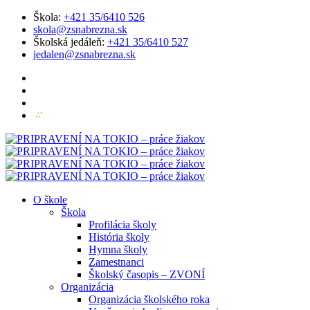
Škola:
+421 35/6410 526
skola@zsnabrezna.sk
Školská jedáleň:
+421 35/6410 527
jedalen@zsnabrezna.sk
O škole
Škola
Profilácia školy
História školy
Hymna školy
Zamestnanci
Školský časopis – ZVONÍ
Organizácia
Organizácia školského roka