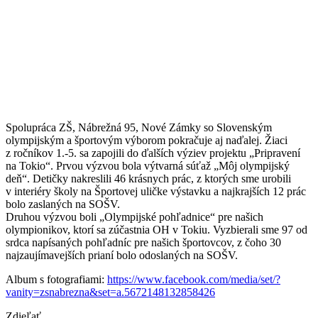
Spolupráca ZŠ, Nábrežná 95, Nové Zámky so Slovenským
olympijským a športovým výborom pokračuje aj naďalej. Žiaci
z ročníkov 1.-5. sa zapojili do ďalších výziev projektu „Pripravení
na Tokio“. Prvou výzvou bola výtvarná súťaž „Môj olympijský
deň“. Detičky nakreslili 46 krásnych prác, z ktorých sme urobili
v interiéry školy na Športovej uličke výstavku a najkrajších 12 prác
bolo zaslaných na SOŠV.
Druhou výzvou boli „Olympijské pohľadnice“ pre našich
olympionikov, ktorí sa zúčastnia OH v Tokiu. Vyzbierali sme 97 od
srdca napísaných pohľadníc pre našich športovcov, z čoho 30
najzaujímavejších prianí bolo odoslaných na SOŠV.
Album s fotografiami:
https://www.facebook.com/media/set/?
vanity=zsnabrezna&set=a.5672148132858426
Zdieľať