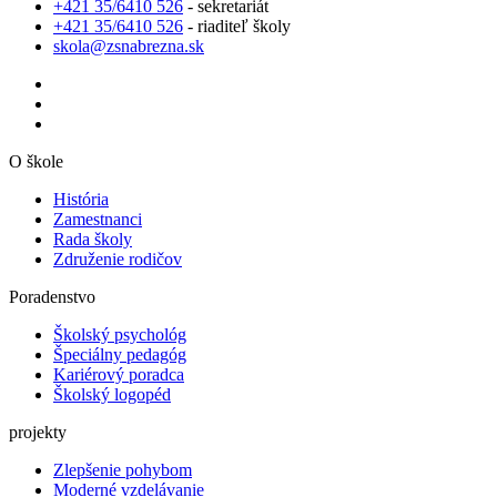
+421 35/6410 526
- sekretariát
+421 35/6410 526
- riaditeľ školy
skola@zsnabrezna.sk
O škole
História
Zamestnanci
Rada školy
Združenie rodičov
Poradenstvo
Školský psychológ
Špeciálny pedagóg
Kariérový poradca
Školský logopéd
projekty
Zlepšenie pohybom
Moderné vzdelávanie