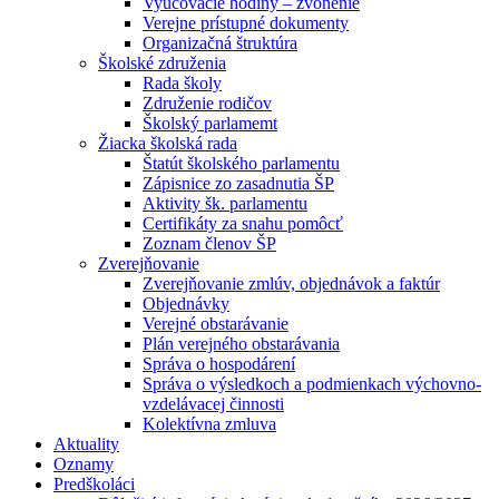
Vyučovacie hodiny – zvonenie
Verejne prístupné dokumenty
Organizačná štruktúra
Školské združenia
Rada školy
Združenie rodičov
Školský parlamemt
Žiacka školská rada
Štatút školského parlamentu
Zápisnice zo zasadnutia ŠP
Aktivity šk. parlamentu
Certifikáty za snahu pomôcť
Zoznam členov ŠP
Zverejňovanie
Zverejňovanie zmlúv, objednávok a faktúr
Objednávky
Verejné obstarávanie
Plán verejného obstarávania
Správa o hospodárení
Správa o výsledkoch a podmienkach výchovno-
vzdelávacej činnosti
Kolektívna zmluva
Aktuality
Oznamy
Predškoláci