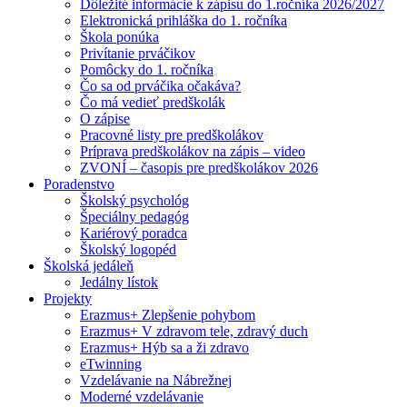
Dôležité informácie k zápisu do 1.ročníka 2026/2027
Elektronická prihláška do 1. ročníka
Škola ponúka
Privítanie prváčikov
Pomôcky do 1. ročníka
Čo sa od prváčika očakáva?
Čo má vedieť predškolák
O zápise
Pracovné listy pre predškolákov
Príprava predškolákov na zápis – video
ZVONÍ – časopis pre predškolákov 2026
Poradenstvo
Školský psychológ
Špeciálny pedagóg
Kariérový poradca
Školský logopéd
Školská jedáleň
Jedálny lístok
Projekty
Erazmus+ Zlepšenie pohybom
Erazmus+ V zdravom tele, zdravý duch
Erazmus+ Hýb sa a ži zdravo
eTwinning
Vzdelávanie na Nábrežnej
Moderné vzdelávanie