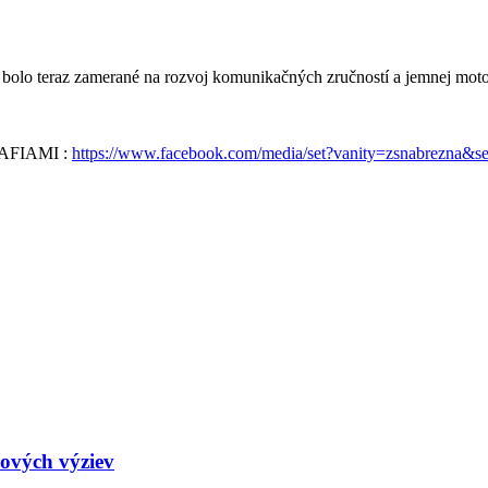
tie bolo teraz zamerané na rozvoj komunikačných zručností a jemnej mot
FIAMI :
https://www.facebook.com/media/set?vanity=zsnabrezna&
nových výziev