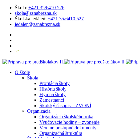
Škola:
+421 35/6410 526
skola@zsnabrezna.sk
Školská jedáleň:
+421 35/6410 527
jedalen@zsnabrezna.sk
O škole
Škola
Profilácia školy
História školy
Hymna školy
Zamestnanci
Školský časopis – ZVONÍ
Organizácia
Organizácia školského roka
Vyučovacie hodiny – zvonenie
Verejne prístupné dokumenty
Organizačná štruktúra