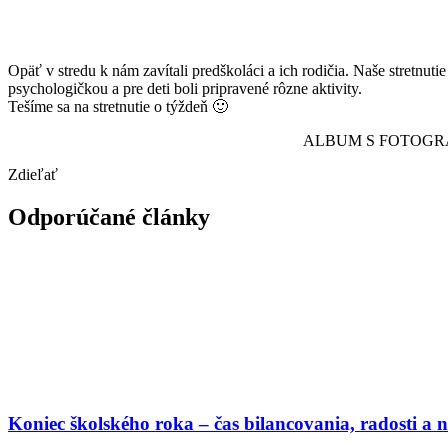
Opäť v stredu k nám zavítali predškoláci a ich rodičia. Naše stretnu
psychologičkou a pre deti boli pripravené rôzne aktivity.
Tešíme sa na stretnutie o týždeň 🙂
ALBUM S FOTOGRA
Zdieľať
Odporúčané články
Koniec školského roka – čas bilancovania, radosti a 