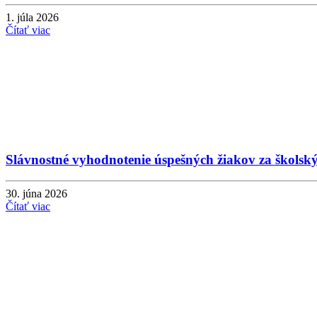
1. júla 2026
Čítať viac
Slávnostné vyhodnotenie úspešných žiakov za školsk
30. júna 2026
Čítať viac