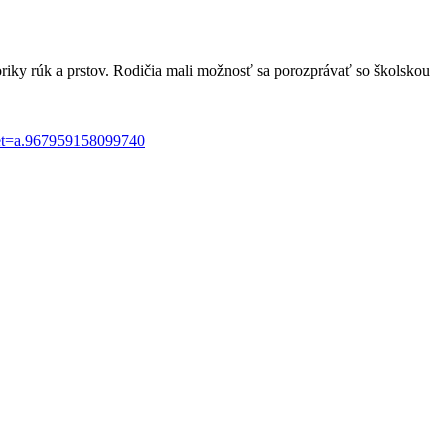
oriky rúk a prstov. Rodičia mali možnosť sa porozprávať so školskou
set=a.967959158099740