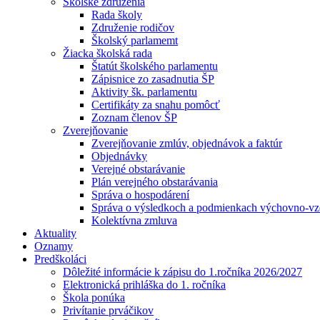
Školské združenia
Rada školy
Združenie rodičov
Školský parlamemt
Žiacka školská rada
Štatút školského parlamentu
Zápisnice zo zasadnutia ŠP
Aktivity šk. parlamentu
Certifikáty za snahu pomôcť
Zoznam členov ŠP
Zverejňovanie
Zverejňovanie zmlúv, objednávok a faktúr
Objednávky
Verejné obstarávanie
Plán verejného obstarávania
Správa o hospodárení
Správa o výsledkoch a podmienkach výchovno-vzd
Kolektívna zmluva
Aktuality
Oznamy
Predškoláci
Dôležité informácie k zápisu do 1.ročníka 2026/2027
Elektronická prihláška do 1. ročníka
Škola ponúka
Privítanie prváčikov