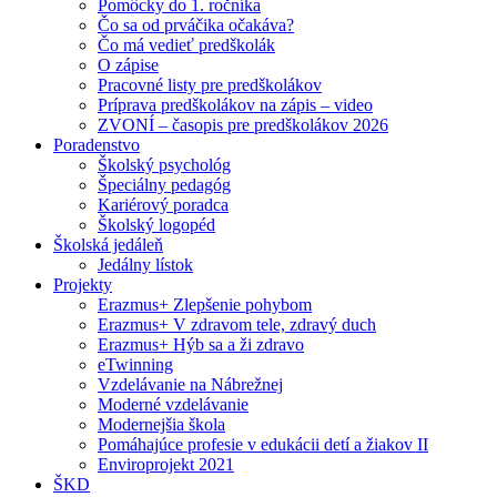
Pomôcky do 1. ročníka
Čo sa od prváčika očakáva?
Čo má vedieť predškolák
O zápise
Pracovné listy pre predškolákov
Príprava predškolákov na zápis – video
ZVONÍ – časopis pre predškolákov 2026
Poradenstvo
Školský psychológ
Špeciálny pedagóg
Kariérový poradca
Školský logopéd
Školská jedáleň
Jedálny lístok
Projekty
Erazmus+ Zlepšenie pohybom
Erazmus+ V zdravom tele, zdravý duch
Erazmus+ Hýb sa a ži zdravo
eTwinning
Vzdelávanie na Nábrežnej
Moderné vzdelávanie
Modernejšia škola
Pomáhajúce profesie v edukácii detí a žiakov II
Enviroprojekt 2021
ŠKD