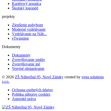
Kariérový poradca
Školský logopéd
projekty
Zlepšenie pohybom
Moderné vzdelávanie
Vzdelávanie na Náb...
eTwinning
Dokumenty
Dokumenty
Zverejňovanie zmlúv
Zverejňovanie iné
Verejné obstarávanie
© 2026
ZŠ Nábrežná 95, Nové Zámky
created by
vega solutions
s.r.o.
Ochrana osobných údajov
Politika súborov cookies
Autorské práva