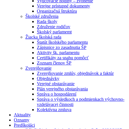
Vyučovacie hodiny – zvonenie
Verejne prístupné dokumenty
Organizačná štruktúra
Školské združenia
Rada školy
Združenie rodičov
Školský parlamemt
Žiacka školská rada
Štatút školského parlamentu
Zápisnice zo zasadnutia ŠP
Aktivity šk. parlamentu
Certifikáty za snahu pomôcť
Zoznam členov ŠP
Zverejňovanie
Zverejňovanie zmlúv, objednávok a faktúr
Objednávky
Verejné obstarávanie
Plán verejného obstarávania
Správa o hospodárení
Správa o výsledkoch a podmienkach výchovno-
vzdelávacej činnosti
Kolektívna zmluva
Aktuality
Oznamy
Predškoláci