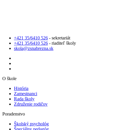
+421 35/6410 526
- sekretariát
+421 35/6410 526
- riaditeľ školy
skola@zsnabrezna.sk
O škole
História
Zamestnanci
Rada školy
Združenie rodičov
Poradenstvo
Školský psychológ
Špeciálny pedagóg