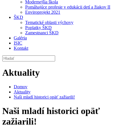
Modernejšia škola
Pomáhajúce profesie v edukácii detí a žiakov II
Enviroprojekt 2021
ŠKD
Tematické oblasti výchovy
Poplatky ŠKD
Zamestnanci ŠKD
Galéria
ISIC
Kontakt
Aktuality
Domov
Aktuality
Naši mladí historici opäť zažiarili!
Naši mladí historici opäť
zažiarili!