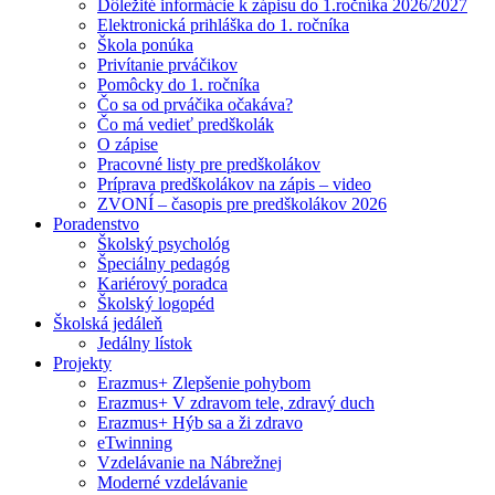
Dôležité informácie k zápisu do 1.ročníka 2026/2027
Elektronická prihláška do 1. ročníka
Škola ponúka
Privítanie prváčikov
Pomôcky do 1. ročníka
Čo sa od prváčika očakáva?
Čo má vedieť predškolák
O zápise
Pracovné listy pre predškolákov
Príprava predškolákov na zápis – video
ZVONÍ – časopis pre predškolákov 2026
Poradenstvo
Školský psychológ
Špeciálny pedagóg
Kariérový poradca
Školský logopéd
Školská jedáleň
Jedálny lístok
Projekty
Erazmus+ Zlepšenie pohybom
Erazmus+ V zdravom tele, zdravý duch
Erazmus+ Hýb sa a ži zdravo
eTwinning
Vzdelávanie na Nábrežnej
Moderné vzdelávanie