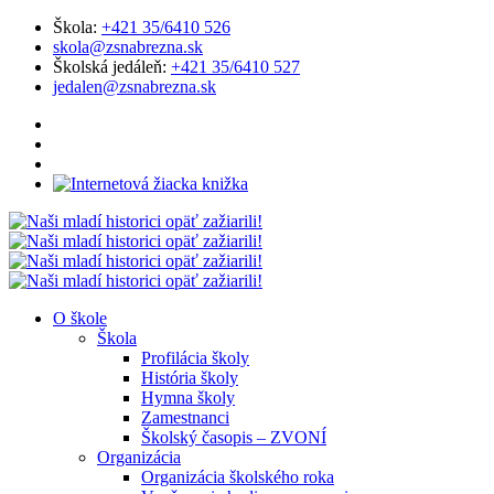
Škola:
+421 35/6410 526
skola@zsnabrezna.sk
Školská jedáleň:
+421 35/6410 527
jedalen@zsnabrezna.sk
O škole
Škola
Profilácia školy
História školy
Hymna školy
Zamestnanci
Školský časopis – ZVONÍ
Organizácia
Organizácia školského roka