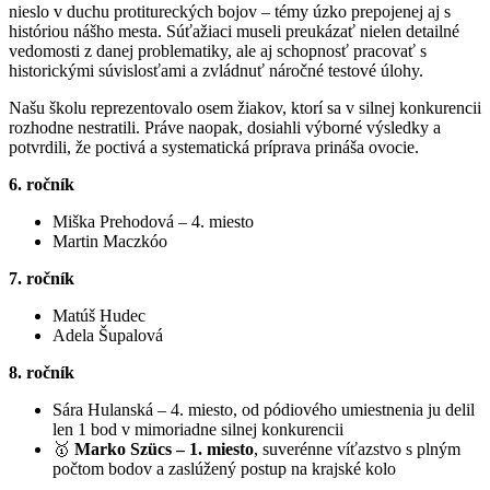
nieslo v duchu protitureckých bojov – témy úzko prepojenej aj s
históriou nášho mesta. Súťažiaci museli preukázať nielen detailné
vedomosti z danej problematiky, ale aj schopnosť pracovať s
historickými súvislosťami a zvládnuť náročné testové úlohy.
Našu školu reprezentovalo osem žiakov, ktorí sa v silnej konkurencii
rozhodne nestratili. Práve naopak, dosiahli výborné výsledky a
potvrdili, že poctivá a systematická príprava prináša ovocie.
6. ročník
Miška Prehodová – 4. miesto
Martin Maczkóo
7. ročník
Matúš Hudec
Adela Šupalová
8. ročník
Sára Hulanská – 4. miesto, od pódiového umiestnenia ju delil
len 1 bod v mimoriadne silnej konkurencii
🥇
Marko Szücs – 1. miesto
, suverénne víťazstvo s plným
počtom bodov a zaslúžený postup na krajské kolo