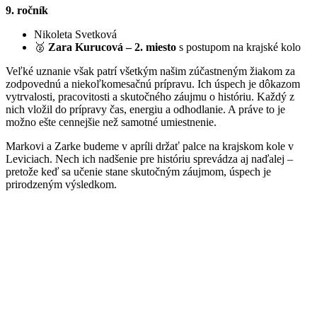
9. ročník
Nikoleta Svetková
🥈
Zara Kurucová – 2. miesto
s postupom na krajské kolo
Veľké uznanie však patrí všetkým našim zúčastneným žiakom za
zodpovednú a niekoľkomesačnú prípravu. Ich úspech je dôkazom
vytrvalosti, pracovitosti a skutočného záujmu o históriu. Každý z
nich vložil do prípravy čas, energiu a odhodlanie. A práve to je
možno ešte cennejšie než samotné umiestnenie.
Markovi a Zarke budeme v apríli držať palce na krajskom kole v
Leviciach. Nech ich nadšenie pre históriu sprevádza aj naďalej –
pretože keď sa učenie stane skutočným záujmom, úspech je
prirodzeným výsledkom.