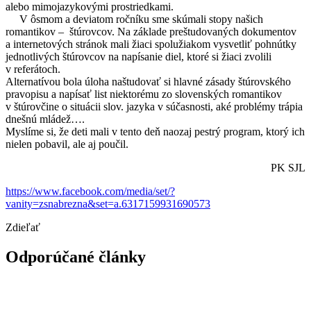
alebo mimojazykovými prostriedkami.
V ôsmom a deviatom ročníku sme skúmali stopy našich
romantikov – štúrovcov. Na základe preštudovaných dokumentov
a internetových stránok mali žiaci spolužiakom vysvetliť pohnútky
jednotlivých štúrovcov na napísanie diel, ktoré si žiaci zvolili
v referátoch.
Alternatívou bola úloha naštudovať si hlavné zásady štúrovského
pravopisu a napísať list niektorému zo slovenských romantikov
v štúrovčine o situácii slov. jazyka v súčasnosti, aké problémy trápia
dnešnú mládež….
Myslíme si, že deti mali v tento deň naozaj pestrý program, ktorý ich
nielen pobavil, ale aj poučil.
PK SJL
https://www.facebook.com/media/set/?
vanity=zsnabrezna&set=a.6317159931690573
Zdieľať
Odporúčané články