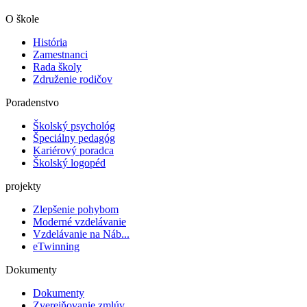
O škole
História
Zamestnanci
Rada školy
Združenie rodičov
Poradenstvo
Školský psychológ
Špeciálny pedagóg
Kariérový poradca
Školský logopéd
projekty
Zlepšenie pohybom
Moderné vzdelávanie
Vzdelávanie na Náb...
eTwinning
Dokumenty
Dokumenty
Zverejňovanie zmlúv