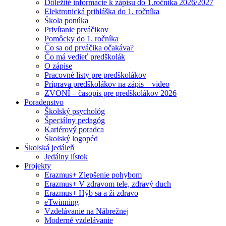
Dôležité informácie k zápisu do 1.ročníka 2026/2027
Elektronická prihláška do 1. ročníka
Škola ponúka
Privítanie prváčikov
Pomôcky do 1. ročníka
Čo sa od prváčika očakáva?
Čo má vedieť predškolák
O zápise
Pracovné listy pre predškolákov
Príprava predškolákov na zápis – video
ZVONÍ – časopis pre predškolákov 2026
Poradenstvo
Školský psychológ
Špeciálny pedagóg
Kariérový poradca
Školský logopéd
Školská jedáleň
Jedálny lístok
Projekty
Erazmus+ Zlepšenie pohybom
Erazmus+ V zdravom tele, zdravý duch
Erazmus+ Hýb sa a ži zdravo
eTwinning
Vzdelávanie na Nábrežnej
Moderné vzdelávanie