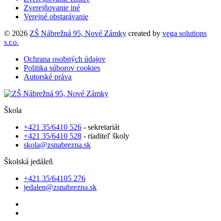
Zverejňovanie iné
Verejné obstarávanie
© 2026
ZŠ Nábrežná 95, Nové Zámky
created by
vega solutions
s.r.o.
Ochrana osobných údajov
Politika súborov cookies
Autorské práva
Škola
+421 35/6410 526
- sekretariát
+421 35/6410 528
- riaditeľ školy
skola@zsnabrezna.sk
Školská jedáleň
+421 35/64105 276
jedalen@zsnabrezna.sk