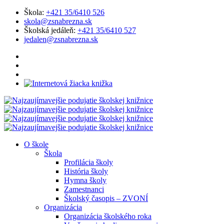
Škola:
+421 35/6410 526
skola@zsnabrezna.sk
Školská jedáleň:
+421 35/6410 527
jedalen@zsnabrezna.sk
O škole
Škola
Profilácia školy
História školy
Hymna školy
Zamestnanci
Školský časopis – ZVONÍ
Organizácia
Organizácia školského roka