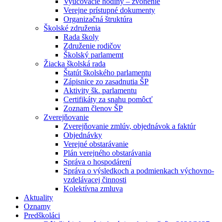
Vyučovacie hodiny – zvonenie
Verejne prístupné dokumenty
Organizačná štruktúra
Školské združenia
Rada školy
Združenie rodičov
Školský parlamemt
Žiacka školská rada
Štatút školského parlamentu
Zápisnice zo zasadnutia ŠP
Aktivity šk. parlamentu
Certifikáty za snahu pomôcť
Zoznam členov ŠP
Zverejňovanie
Zverejňovanie zmlúv, objednávok a faktúr
Objednávky
Verejné obstarávanie
Plán verejného obstarávania
Správa o hospodárení
Správa o výsledkoch a podmienkach výchovno-
vzdelávacej činnosti
Kolektívna zmluva
Aktuality
Oznamy
Predškoláci