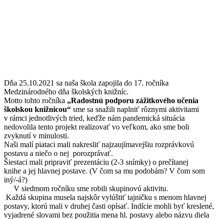
Dňa 25.10.2021 sa naša škola zapojila do 17. ročníka
Medzinárodného dňa školských knižníc.
Motto tohto ročníka
„Radostnú podporu zážitkového učenia
školskou knižnicou“
sme sa snažili naplniť rôznymi aktivitami
v rámci jednotlivých tried, keďže nám pandemická situácia
nedovolila tento projekt realizovať vo veľkom, ako sme boli
zvyknutí v minulosti.
Naši malí piataci mali nakresliť najzaujímavejšiu rozprávkovú
postavu a niečo o nej porozprávať.
Šiestaci mali pripraviť prezentáciu (2-3 snímky) o prečítanej
knihe a jej hlavnej postave. (V čom sa mu podobám? V čom som
iný/-á?)
V siedmom ročníku sme robili skupinovú aktivitu.
Každá skupina musela najskôr vylúštiť tajničku s menom hlavnej
postavy, ktorú mali v druhej časti opísať. Indície mohli byť kreslené,
vyjadrené slovami bez použitia mena hl. postavy alebo názvu diela