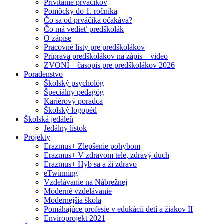
Privítanie prváčikov
Pomôcky do 1. ročníka
Čo sa od prváčika očakáva?
Čo má vedieť predškolák
O zápise
Pracovné listy pre predškolákov
Príprava predškolákov na zápis – video
ZVONÍ – časopis pre predškolákov 2026
Poradenstvo
Školský psychológ
Špeciálny pedagóg
Kariérový poradca
Školský logopéd
Školská jedáleň
Jedálny lístok
Projekty
Erazmus+ Zlepšenie pohybom
Erazmus+ V zdravom tele, zdravý duch
Erazmus+ Hýb sa a ži zdravo
eTwinning
Vzdelávanie na Nábrežnej
Moderné vzdelávanie
Modernejšia škola
Pomáhajúce profesie v edukácii detí a žiakov II
Enviroprojekt 2021