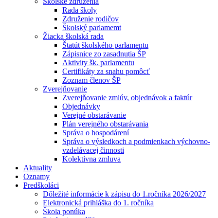
Školské združenia
Rada školy
Združenie rodičov
Školský parlamemt
Žiacka školská rada
Štatút školského parlamentu
Zápisnice zo zasadnutia ŠP
Aktivity šk. parlamentu
Certifikáty za snahu pomôcť
Zoznam členov ŠP
Zverejňovanie
Zverejňovanie zmlúv, objednávok a faktúr
Objednávky
Verejné obstarávanie
Plán verejného obstarávania
Správa o hospodárení
Správa o výsledkoch a podmienkach výchovno-
vzdelávacej činnosti
Kolektívna zmluva
Aktuality
Oznamy
Predškoláci
Dôležité informácie k zápisu do 1.ročníka 2026/2027
Elektronická prihláška do 1. ročníka
Škola ponúka