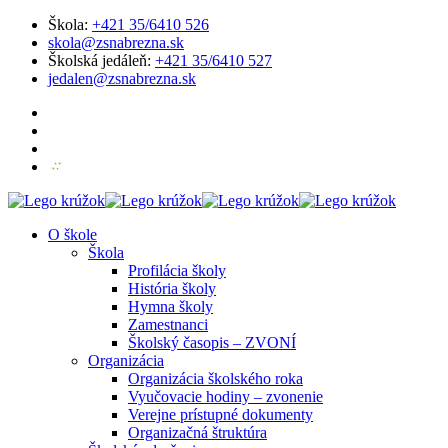
Škola:
+421 35/6410 526
skola@zsnabrezna.sk
Školská jedáleň:
+421 35/6410 527
jedalen@zsnabrezna.sk
O škole
Škola
Profilácia školy
História školy
Hymna školy
Zamestnanci
Školský časopis – ZVONÍ
Organizácia
Organizácia školského roka
Vyučovacie hodiny – zvonenie
Verejne prístupné dokumenty
Organizačná štruktúra