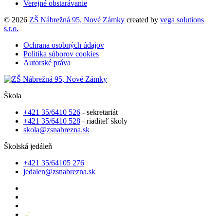
Verejné obstarávanie
© 2026
ZŠ Nábrežná 95, Nové Zámky
created by
vega solutions
s.r.o.
Ochrana osobných údajov
Politika súborov cookies
Autorské práva
Škola
+421 35/6410 526
- sekretariát
+421 35/6410 528
- riaditeľ školy
skola@zsnabrezna.sk
Školská jedáleň
+421 35/64105 276
jedalen@zsnabrezna.sk