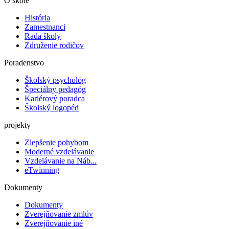
O škole
História
Zamestnanci
Rada školy
Združenie rodičov
Poradenstvo
Školský psychológ
Špeciálny pedagóg
Kariérový poradca
Školský logopéd
projekty
Zlepšenie pohybom
Moderné vzdelávanie
Vzdelávanie na Náb...
eTwinning
Dokumenty
Dokumenty
Zverejňovanie zmlúv
Zverejňovanie iné