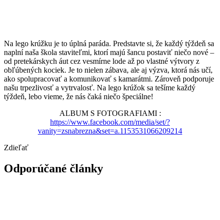
Na lego krúžku je to úplná paráda. Predstavte si, že každý týždeň sa
naplní naša škola staviteľmi, ktorí majú šancu postaviť niečo nové –
od pretekárskych áut cez vesmírne lode až po vlastné výtvory z
obľúbených kociek. Je to nielen zábava, ale aj výzva, ktorá nás učí,
ako spolupracovať a komunikovať s kamarátmi. Zároveň podporuje
našu trpezlivosť a vytrvalosť. Na lego krúžok sa tešíme každý
týždeň, lebo vieme, že nás čaká niečo špeciálne!
ALBUM S FOTOGRAFIAMI :
https://www.facebook.com/media/set/?
vanity=zsnabrezna&set=a.1153531066209214
Zdieľať
Odporúčané články