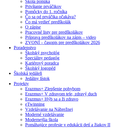
Škola ponúka
Privítanie prváčikov
Pomôcky do 1. ročníka
Čo sa od prváčika očakáva?
Čo má vedieť predškolák
O zápise
Pracovné listy pre predškolákov
Príprava predškolákov na zápis – video
ZVONÍ – časopis pre predškolákov 2026
Poradenstvo
Školský psychológ
Špeciálny pedagóg
Kariérový poradca
Školský logopéd
Školská jedáleň
Jedálny lístok
Projekty
Erazmus+ Zlepšenie pohybom
Erazmus+ V zdravom tele, zdravý duch
Erazmus+ Hýb sa a ži zdravo
eTwinning
Vzdelávanie na Nábrežnej
Moderné vzdelávanie
Modernejšia škola
Pomáhajúce profesie v edukácii detí a žiakov II