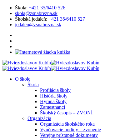
Škola:
+421 35/6410 526
skola@zsnabrezna.sk
Školská jedáleň:
+421 35/6410 527
jedalen@zsnabrezna.sk
O škole
Škola
Profilácia školy
História školy
Hymna školy
Zamestnanci
Školský časopis – ZVONÍ
Organizácia
Organizácia školského roka
Vyučovacie hodiny – zvonenie
Verejne prístupné dokumenty