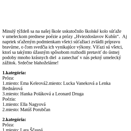
Minulý týždeň sa na našej škole uskutočnilo školské kolo súťaže
v umeleckom prednese poézie a prózy „Hviezdoslavov Kubín“. Aj
napriek sťaženým podmienkam všetci súťažiaci zvládli prípravu
bravúrne, o čom svedčia ich vynikajúce výkony. Víťazi sú všetci,
ktorí sa takýmto úžasným spôsobom rozhodli pretaviť do ústnej
podoby mnoho krásnych diel a zanechať v nás pekný umelecký
zážitok. Srdečne blahoželáme!
1.kategória:
Próza:
1.miesto: Ema Keleová2.miesto: Lucka Vaneková a Lenka
Bednárová
3.miesto: Hanka Poláková a Leonard Druga
Poézia:
1.miesto: Ella Nagyová
2.miesto: Matúš Porubčan
2.kategória:
Próza:
1.miesto: Lara Ščasná