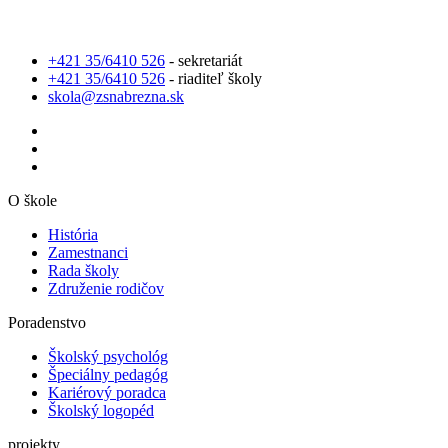
+421 35/6410 526
- sekretariát
+421 35/6410 526
- riaditeľ školy
skola@zsnabrezna.sk
O škole
História
Zamestnanci
Rada školy
Združenie rodičov
Poradenstvo
Školský psychológ
Špeciálny pedagóg
Kariérový poradca
Školský logopéd
projekty