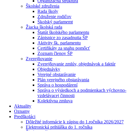
Organizačná štruktúra
Školské združenia
Rada školy
Združenie rodičov
Školský parlamemt
Žiacka školská rada
Štatút školského parlamentu
Zápisnice zo zasadnutia ŠP
Aktivity šk. parlamentu
Certifikáty za snahu pomôcť
Zoznam členov ŠP
Zverejňovanie
Zverejňovanie zmlúv, objednávok a faktúr
Objednávky
Verejné obstarávanie
Plán verejného obstarávania
Správa o hospodárení
Správa o výsledkoch a podmienkach výchovno-
vzdelávacej činnosti
Kolektívna zmluva
Aktuality
Oznamy
Predškoláci
Dôležité informácie k zápisu do 1.ročníka 2026/2027
Elektronická prihláška do 1. ročníka