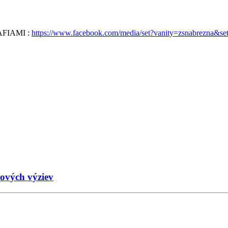
FIAMI :
https://www.facebook.com/media/set?vanity=zsnabrezna&s
nových výziev