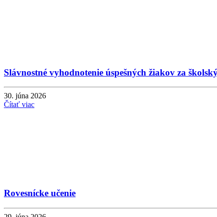
Slávnostné vyhodnotenie úspešných žiakov za školsk
30. júna 2026
Čítať viac
Rovesnícke učenie
29. júna 2026