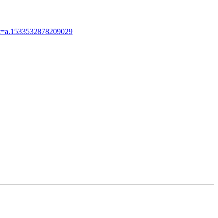
et=a.1533532878209029