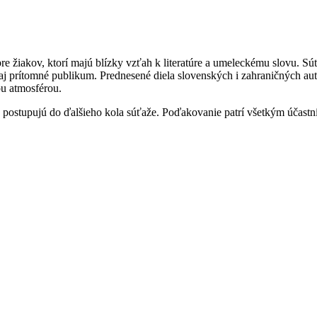
re žiakov, ktorí majú blízky vzťah k literatúre a umeleckému slovu. Súť
aj prítomné publikum. Prednesené diela slovenských i zahraničných aut
ou atmosférou.
a postupujú do ďalšieho kola súťaže. Poďakovanie patrí všetkým účast