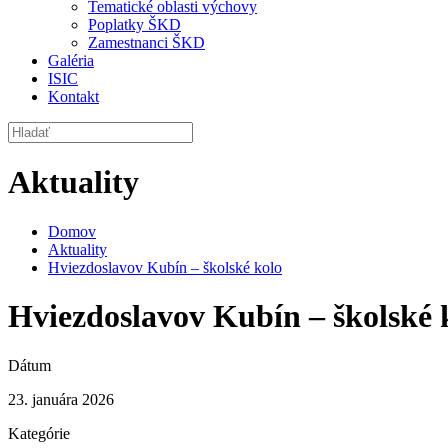
Tematické oblasti výchovy
Poplatky ŠKD
Zamestnanci ŠKD
Galéria
ISIC
Kontakt
Aktuality
Domov
Aktuality
Hviezdoslavov Kubín – školské kolo
Hviezdoslavov Kubín – školské 
Dátum
23. januára 2026
Kategórie