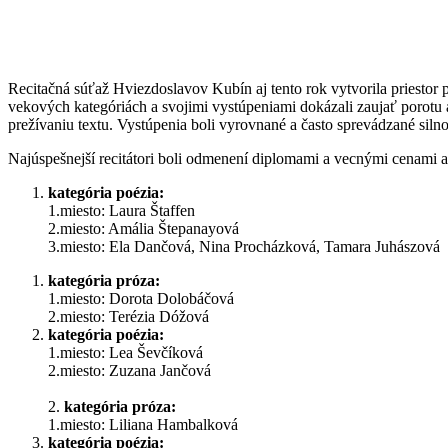
Recitačná súťaž Hviezdoslavov Kubín aj tento rok vytvorila priestor p
vekových kategóriách a svojimi vystúpeniami dokázali zaujať porotu 
prežívaniu textu. Vystúpenia boli vyrovnané a často sprevádzané siln
Najúspešnejší recitátori boli odmenení diplomami a vecnými cenami 
kategória poézia:
1.miesto: Laura Štaffen
2.miesto: Amália Štepanayová
3.miesto: Ela Dančová, Nina Procházková, Tamara Juhászová
kategória próza:
1.miesto: Dorota Dolobáčová
2.miesto: Terézia Dóžová
kategória poézia:
1.miesto: Lea Ševčíková
2.miesto: Zuzana Jančová
2.
kategória próza:
1.miesto: Liliana Hambalková
kategória poézia: