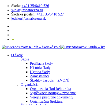
Škola:
+421 35/6410 526
skola@zsnabrezna.sk
Školská jedáleň:
+421 35/6410 527
jedalen@zsnabrezna.sk
O škole
Škola
Profilácia školy
História školy
Hymna školy
Zamestnanci
Školský časopis – ZVONÍ
Organizácia
Organizácia školského roka
Vyučovacie hodiny – zvonenie
Verejne prístupné dokumenty
Organizačná štruktúra