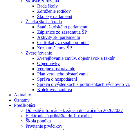
Školské združenia
Rada školy
Združenie rodičov
Školský parlamemt
Žiacka školská rada
Štatút školského parlamentu
Zápisnice zo zasadnutia ŠP
Aktivity šk. parlamentu
Certifikáty za snahu pomôcť
Zoznam členov ŠP
Zverejňovanie
Zverejňovanie zmlúv, objednávok a faktúr
Objednávky
Verejné obstarávanie
Plán verejného obstarávania
Správa o hospodárení
Správa o výsledkoch a podmienkach výchovno-vzd
Kolektívna zmluva
Aktuality
Oznamy
Predškoláci
Dôležité informácie k zápisu do 1.ročníka 2026/2027
Elektronická prihláška do 1. ročníka
Škola ponúka
Privítanie prváčikov