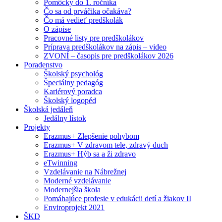
Pomôcky do 1. ročníka
Čo sa od prváčika očakáva?
Čo má vedieť predškolák
O zápise
Pracovné listy pre predškolákov
Príprava predškolákov na zápis – video
ZVONÍ – časopis pre predškolákov 2026
Poradenstvo
Školský psychológ
Špeciálny pedagóg
Kariérový poradca
Školský logopéd
Školská jedáleň
Jedálny lístok
Projekty
Erazmus+ Zlepšenie pohybom
Erazmus+ V zdravom tele, zdravý duch
Erazmus+ Hýb sa a ži zdravo
eTwinning
Vzdelávanie na Nábrežnej
Moderné vzdelávanie
Modernejšia škola
Pomáhajúce profesie v edukácii detí a žiakov II
Enviroprojekt 2021
ŠKD