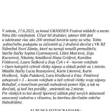
V sobotu, 17.6.2023, sa konal GRANDEN Festival mládeže a mesto
Nitra žilo volejbalom. Účasť 60 družstiev, takmer 600 detí
a odohranie viac ako 200 stretnutí hovoria samy za seba. Tohto
jedinečného podujatia sa zúčastnili aj 2 družstvá dievčat z VK RZ
Nábrežná Nové Zámky, ktoré na turnaji nenašli premožiteľa.
Staršie žiačky Sophia Gyarmatyová, Lilien Marciová, Zoja
Kucserová, Nikoleta Antalíková Hana Grófová, Karolína
Földesová, Laura Štefková a Zoja Čeh v 4 – kovom volejbale
v Open kategórii vyhrali všetky zápasy a získali pohár za 1.miesto.
Mladšie žiačky Lucia Rozsnyóová, Karin Likerová, Karin
Hrušková, Sofia Paluková, Lara Hrušková a Ema Pintérová
zabojovali v 3 – kovom volejbale a tiež vyhrali všetky svoje zápasy.
Bohužiaľ, o konečnom poradí rozhodoval pomer lôpt, a tak sa
dievčatá, aj keď bez porážky , umiestnili na 2.mieste.
Pre všetkých to bol skvelý športový zážitok plný nových skúseností
umocnený radosťou z víťazstva, ku ktorému dievčatám srdečne
blahoželáme.
ALBUM S FOTOGRAFIAMI :