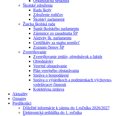
Organizačná štruktúra
Školské združenia
Rada školy
Združenie rodičov
Školský parlamemt
Žiacka školská rada
Štatút školského parlamentu
Zápisnice zo zasadnutia ŠP
Aktivity šk. parlamentu
Certifikáty za snahu pomôcť
Zoznam členov ŠP
Zverejňovanie
Zverejňovanie zmlúv, objednávok a faktúr
Objednávky
Verejné obstarávanie
Plán verejného obstarávania
Správa o hospodárení
Správa o výsledkoch a podmienkach výchovno-
vzdelávacej činnosti
Kolektívna zmluva
Aktuality
Oznamy
Predškoláci
Dôležité informácie k zápisu do 1.ročníka 2026/2027
Elektronická prihláška do 1. ročníka