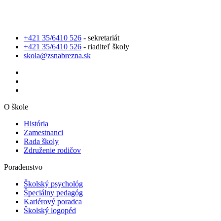
+421 35/6410 526
- sekretariát
+421 35/6410 526
- riaditeľ školy
skola@zsnabrezna.sk
O škole
História
Zamestnanci
Rada školy
Združenie rodičov
Poradenstvo
Školský psychológ
Špeciálny pedagóg
Kariérový poradca
Školský logopéd