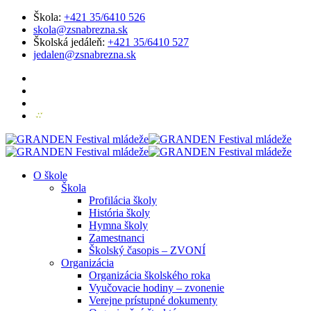
Škola:
+421 35/6410 526
skola@zsnabrezna.sk
Školská jedáleň:
+421 35/6410 527
jedalen@zsnabrezna.sk
O škole
Škola
Profilácia školy
História školy
Hymna školy
Zamestnanci
Školský časopis – ZVONÍ
Organizácia
Organizácia školského roka
Vyučovacie hodiny – zvonenie
Verejne prístupné dokumenty