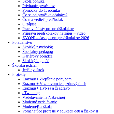
Škola ponúka
Privítanie prváčikov
Pomôcky do 1. ročníka
Čo sa od prváčika očakáva?
Čo má vedieť predškolák
O zápise
Pracovné listy pre predškolákov
Príprava predškolákov na zápis – video
ZVONÍ – časopis pre predškolákov 2026
Poradenstvo
Školský psychológ
Špeciálny pedagóg
Kariérový poradca
Školský logopéd
Školská jedáleň
Jedálny lístok
Projekty
Erazmus+ Zlepšenie pohybom
Erazmus+ V zdravom tele, zdravý duch
Erazmus+ Hýb sa a ži zdravo
eTwinning
Vzdelávanie na Nábrežnej
Moderné vzdelávanie
Modernejšia škola
Pomáhajúce profesie v edukácii detí a žiakov II