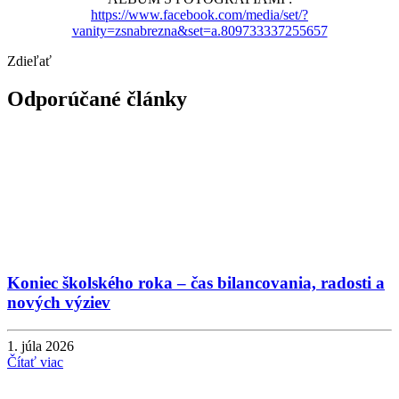
https://www.facebook.com/media/set/?
vanity=zsnabrezna&set=a.809733337255657
Zdieľať
Odporúčané články
Koniec školského roka – čas bilancovania, radosti a
nových výziev
1. júla 2026
Čítať viac