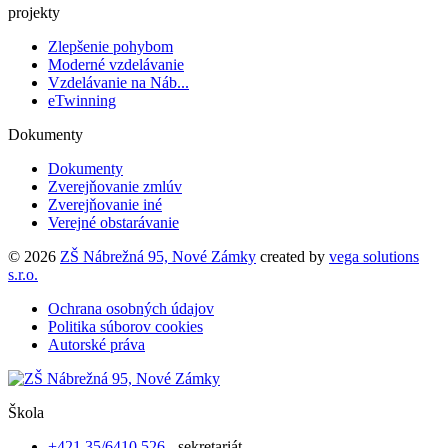
projekty
Zlepšenie pohybom
Moderné vzdelávanie
Vzdelávanie na Náb...
eTwinning
Dokumenty
Dokumenty
Zverejňovanie zmlúv
Zverejňovanie iné
Verejné obstarávanie
© 2026
ZŠ Nábrežná 95, Nové Zámky
created by
vega solutions
s.r.o.
Ochrana osobných údajov
Politika súborov cookies
Autorské práva
Škola
+421 35/6410 526
- sekretariát