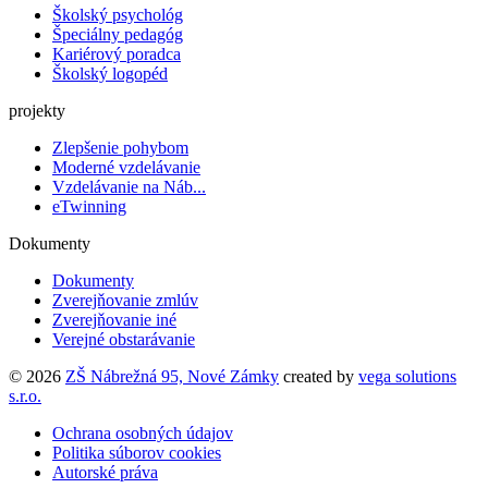
Školský psychológ
Špeciálny pedagóg
Kariérový poradca
Školský logopéd
projekty
Zlepšenie pohybom
Moderné vzdelávanie
Vzdelávanie na Náb...
eTwinning
Dokumenty
Dokumenty
Zverejňovanie zmlúv
Zverejňovanie iné
Verejné obstarávanie
© 2026
ZŠ Nábrežná 95, Nové Zámky
created by
vega solutions
s.r.o.
Ochrana osobných údajov
Politika súborov cookies
Autorské práva