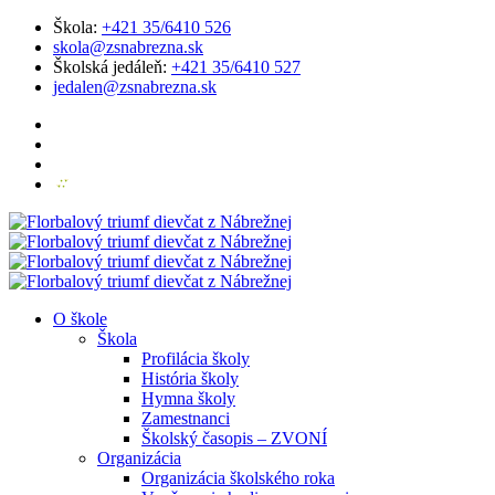
Škola:
+421 35/6410 526
skola@zsnabrezna.sk
Školská jedáleň:
+421 35/6410 527
jedalen@zsnabrezna.sk
O škole
Škola
Profilácia školy
História školy
Hymna školy
Zamestnanci
Školský časopis – ZVONÍ
Organizácia
Organizácia školského roka