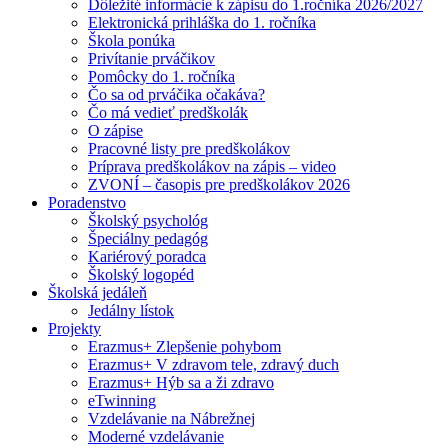
Dôležité informácie k zápisu do 1.ročníka 2026/2027
Elektronická prihláška do 1. ročníka
Škola ponúka
Privítanie prváčikov
Pomôcky do 1. ročníka
Čo sa od prváčika očakáva?
Čo má vedieť predškolák
O zápise
Pracovné listy pre predškolákov
Príprava predškolákov na zápis – video
ZVONÍ – časopis pre predškolákov 2026
Poradenstvo
Školský psychológ
Špeciálny pedagóg
Kariérový poradca
Školský logopéd
Školská jedáleň
Jedálny lístok
Projekty
Erazmus+ Zlepšenie pohybom
Erazmus+ V zdravom tele, zdravý duch
Erazmus+ Hýb sa a ži zdravo
eTwinning
Vzdelávanie na Nábrežnej
Moderné vzdelávanie