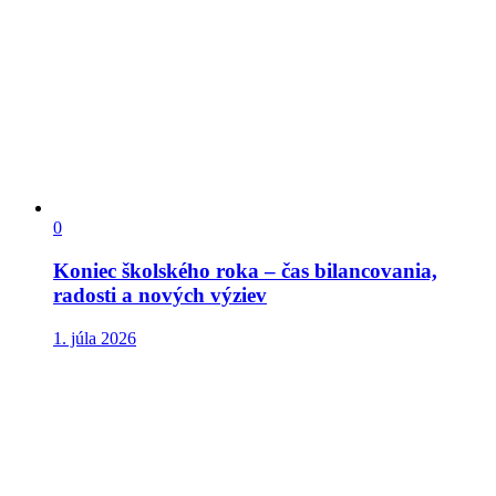
0
Koniec školského roka – čas bilancovania,
radosti a nových výziev
1. júla 2026