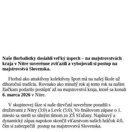
Naše florbalistky dosiahli veľký úspech – na majstrovstvách
kraja v Nitre suverénne zvíťazili a vybojovali si postup na
majstrovstvá Slovenska.
Florbal ako atraktívny kolektívny šport má na našej škole už
dlhoročnú tradíciu. Rovnako ako minulý rok aj tento rok sa našim
žiačkam podarilo postúpiť až na majstrovstvá kraja, ktoré sa konali
6. marca 2026
v Nitre.
V skupinovej fáze si naše dievčatá suverénne poradili s
družstvami z Nitry (3:0) a Levíc (5:0). Vo finálovom zápase o 1.
miesto sa stretli so silným tímom zo ZŠ Sľažany. Napínavý a
dynamický zápas napokon skončil víťazstvom našich hráčok 4:0,
čím si zabezpečili postup na majstrovstvá Slovenska.