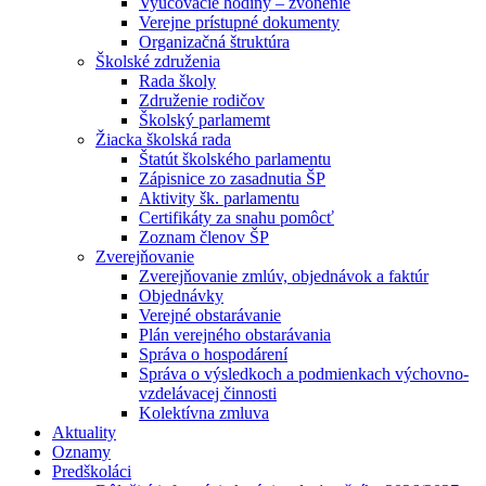
Vyučovacie hodiny – zvonenie
Verejne prístupné dokumenty
Organizačná štruktúra
Školské združenia
Rada školy
Združenie rodičov
Školský parlamemt
Žiacka školská rada
Štatút školského parlamentu
Zápisnice zo zasadnutia ŠP
Aktivity šk. parlamentu
Certifikáty za snahu pomôcť
Zoznam členov ŠP
Zverejňovanie
Zverejňovanie zmlúv, objednávok a faktúr
Objednávky
Verejné obstarávanie
Plán verejného obstarávania
Správa o hospodárení
Správa o výsledkoch a podmienkach výchovno-
vzdelávacej činnosti
Kolektívna zmluva
Aktuality
Oznamy
Predškoláci