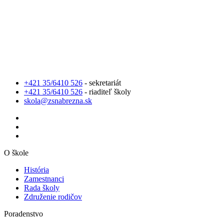
+421 35/6410 526
- sekretariát
+421 35/6410 526
- riaditeľ školy
skola@zsnabrezna.sk
O škole
História
Zamestnanci
Rada školy
Združenie rodičov
Poradenstvo