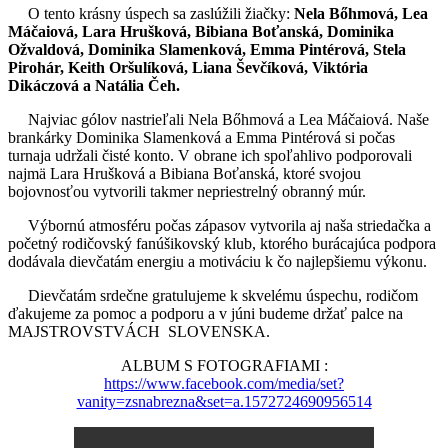
O tento krásny úspech sa zaslúžili žiačky:
Nela Bőhmová, Lea
Máčaiová, Lara Hrušková, Bibiana Boťanská, Dominika
Ožvaldová, Dominika Slamenková, Emma Pintérová, Stela
Pirohár, Keith Oršulíková, Liana Ševčíková, Viktória
Dikáczová a Natália Čeh.
Najviac gólov nastrieľali Nela Bőhmová a Lea Máčaiová. Naše
brankárky Dominika Slamenková a Emma Pintérová si počas
turnaja udržali čisté konto. V obrane ich spoľahlivo podporovali
najmä Lara Hrušková a Bibiana Boťanská, ktoré svojou
bojovnosťou vytvorili takmer nepriestrelný obranný múr.
Výbornú atmosféru počas zápasov vytvorila aj naša striedačka a
početný rodičovský fanúšikovský klub, ktorého burácajúca podpora
dodávala dievčatám energiu a motiváciu k čo najlepšiemu výkonu.
Dievčatám srdečne gratulujeme k skvelému úspechu, rodičom
ďakujeme za pomoc a podporu a v júni budeme držať palce na
MAJSTROVSTVÁCH SLOVENSKA.
ALBUM S FOTOGRAFIAMI :
https://www.facebook.com/media/set?
vanity=zsnabrezna&set=a.1572724690956514