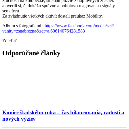
zručnosti na kolobežke, skladali puzzle z dopravných značiek
a overili si, či dokážu správne a pohotovo reagovať na signály
semaforu.
Za zvládnutie všetkých aktivít dostali preukaz Mobility.
Album s fotografiami :
https://www.facebook.com/media/set?
vanity=zsnabrezna&set=a.606140764281583
Zdieľať
Odporúčané články
Koniec školského roka – čas bilancovania, radosti a
nových výziev