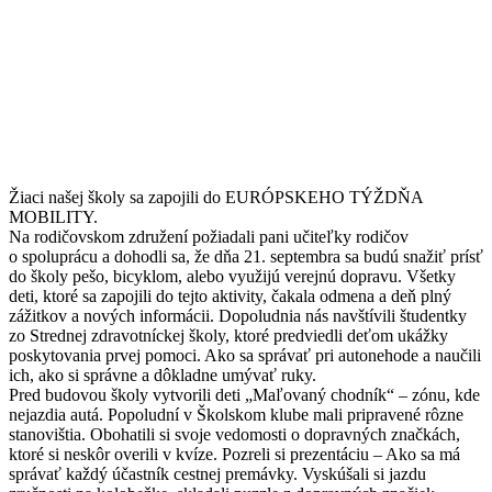
Žiaci našej školy sa zapojili do EURÓPSKEHO TÝŽDŇA
MOBILITY.
Na rodičovskom združení požiadali pani učiteľky rodičov
o spoluprácu a dohodli sa, že dňa 21. septembra sa budú snažiť prísť
do školy pešo, bicyklom, alebo využijú verejnú dopravu. Všetky
deti, ktoré sa zapojili do tejto aktivity, čakala odmena a deň plný
zážitkov a nových informácii. Dopoludnia nás navštívili študentky
zo Strednej zdravotníckej školy, ktoré predviedli deťom ukážky
poskytovania prvej pomoci. Ako sa správať pri autonehode a naučili
ich, ako si správne a dôkladne umývať ruky.
Pred budovou školy vytvorili deti „Maľovaný chodník“ – zónu, kde
nejazdia autá. Popoludní v Školskom klube mali pripravené rôzne
stanovištia. Obohatili si svoje vedomosti o dopravných značkách,
ktoré si neskôr overili v kvíze. Pozreli si prezentáciu – Ako sa má
správať každý účastník cestnej premávky. Vyskúšali si jazdu