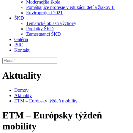
Modernejšia škola
Pomáhajúce profesie v edukácii detí a žiakov II
Enviroprojekt 2021
ŠKD
Tematické oblasti výchovy
Poplatky ŠKD
Zamestnanci ŠKD
Galéria
ISIC
Kontakt
Aktuality
Domov
Aktuality
ETM – Európsky týždeň mobility
ETM – Európsky týždeň
mobility