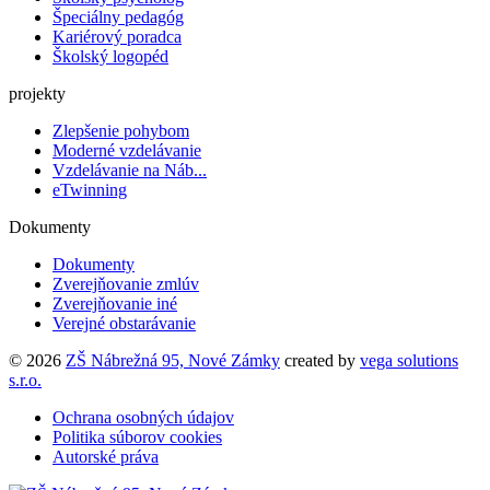
Špeciálny pedagóg
Kariérový poradca
Školský logopéd
projekty
Zlepšenie pohybom
Moderné vzdelávanie
Vzdelávanie na Náb...
eTwinning
Dokumenty
Dokumenty
Zverejňovanie zmlúv
Zverejňovanie iné
Verejné obstarávanie
© 2026
ZŠ Nábrežná 95, Nové Zámky
created by
vega solutions
s.r.o.
Ochrana osobných údajov
Politika súborov cookies
Autorské práva