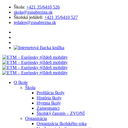
Škola:
+421 35/6410 526
skola@zsnabrezna.sk
Školská jedáleň:
+421 35/6410 527
jedalen@zsnabrezna.sk
O škole
Škola
Profilácia školy
História školy
Hymna školy
Zamestnanci
Školský časopis – ZVONÍ
Organizácia
Organizácia školského roka