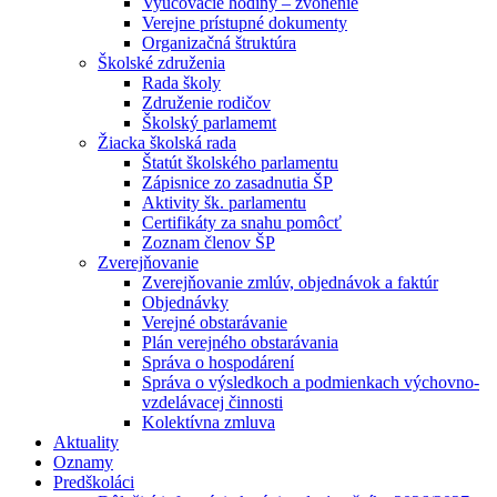
Vyučovacie hodiny – zvonenie
Verejne prístupné dokumenty
Organizačná štruktúra
Školské združenia
Rada školy
Združenie rodičov
Školský parlamemt
Žiacka školská rada
Štatút školského parlamentu
Zápisnice zo zasadnutia ŠP
Aktivity šk. parlamentu
Certifikáty za snahu pomôcť
Zoznam členov ŠP
Zverejňovanie
Zverejňovanie zmlúv, objednávok a faktúr
Objednávky
Verejné obstarávanie
Plán verejného obstarávania
Správa o hospodárení
Správa o výsledkoch a podmienkach výchovno-
vzdelávacej činnosti
Kolektívna zmluva
Aktuality
Oznamy
Predškoláci