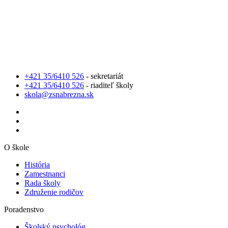
+421 35/6410 526
- sekretariát
+421 35/6410 526
- riaditeľ školy
skola@zsnabrezna.sk
O škole
História
Zamestnanci
Rada školy
Združenie rodičov
Poradenstvo
Školský psychológ