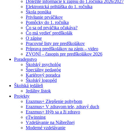
Dôležité informácie k zápisu do 1.ročníka 2026/2027
Elektronická prihláška do 1. ročníka
Škola ponúka
Privítanie prváčikov
Pomôcky do 1. ročníka
Čo sa od prváčika očakáva?
Čo má vedieť predškolák
O zápise
Pracovné listy pre predškolákov
Príprava predškolákov na zápis – video
ZVONÍ – časopis pre predškolákov 2026
Poradenstvo
Školský psychológ
Špeciálny pedagóg
Kariérový poradca
Školský logopéd
Školská jedáleň
Jedálny lístok
Projekty
Erazmus+ Zlepšenie pohybom
Erazmus+ V zdravom tele, zdravý duch
Erazmus+ Hýb sa a ži zdravo
eTwinning
Vzdelávanie na Nábrežnej
Moderné vzdelávanie