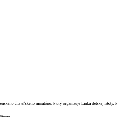
ovenského čitateľského maratónu, ktorý organizuje Linka detskej istoty
živote.