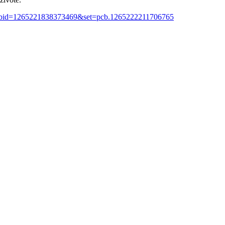
?fbid=1265221838373469&set=pcb.1265222211706765