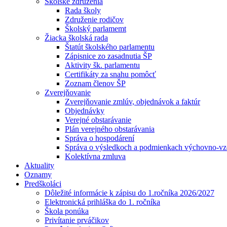
Školské združenia
Rada školy
Združenie rodičov
Školský parlamemt
Žiacka školská rada
Štatút školského parlamentu
Zápisnice zo zasadnutia ŠP
Aktivity šk. parlamentu
Certifikáty za snahu pomôcť
Zoznam členov ŠP
Zverejňovanie
Zverejňovanie zmlúv, objednávok a faktúr
Objednávky
Verejné obstarávanie
Plán verejného obstarávania
Správa o hospodárení
Správa o výsledkoch a podmienkach výchovno-vzd
Kolektívna zmluva
Aktuality
Oznamy
Predškoláci
Dôležité informácie k zápisu do 1.ročníka 2026/2027
Elektronická prihláška do 1. ročníka
Škola ponúka
Privítanie prváčikov