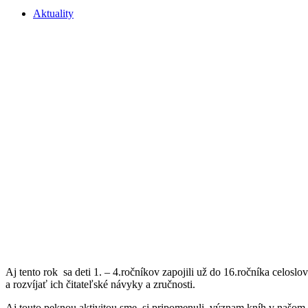
Aktuality
Aj tento rok sa deti 1. – 4.ročníkov zapojili už do 16.ročníka celosl
a rozvíjať ich čitateľské návyky a zručnosti.
Aj touto peknou aktivitou sme si pripomenuli význam kníh v našom 