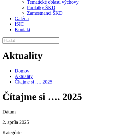
Tematické oblasti výchovy
Poplatky ŠKD
Zamestnanci ŠKD
Galéria
ISIC
Kontakt
Aktuality
Domov
Aktuality
Čítajme si …. 2025
Čítajme si …. 2025
Dátum
2. apríla 2025
Kategórie