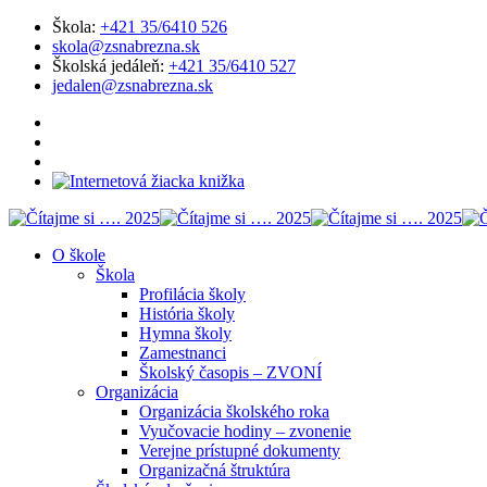
Škola:
+421 35/6410 526
skola@zsnabrezna.sk
Školská jedáleň:
+421 35/6410 527
jedalen@zsnabrezna.sk
O škole
Škola
Profilácia školy
História školy
Hymna školy
Zamestnanci
Školský časopis – ZVONÍ
Organizácia
Organizácia školského roka
Vyučovacie hodiny – zvonenie
Verejne prístupné dokumenty
Organizačná štruktúra