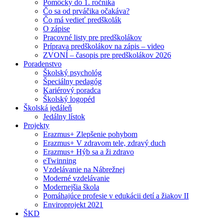
Pomôcky do 1. ročníka
Čo sa od prváčika očakáva?
Čo má vedieť predškolák
O zápise
Pracovné listy pre predškolákov
Príprava predškolákov na zápis – video
ZVONÍ – časopis pre predškolákov 2026
Poradenstvo
Školský psychológ
Špeciálny pedagóg
Kariérový poradca
Školský logopéd
Školská jedáleň
Jedálny lístok
Projekty
Erazmus+ Zlepšenie pohybom
Erazmus+ V zdravom tele, zdravý duch
Erazmus+ Hýb sa a ži zdravo
eTwinning
Vzdelávanie na Nábrežnej
Moderné vzdelávanie
Modernejšia škola
Pomáhajúce profesie v edukácii detí a žiakov II
Enviroprojekt 2021
ŠKD