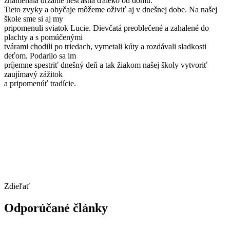
znamenala držanie nešťastia ďaleko od domu.
Tieto zvyky a obyčaje môžeme oživiť aj v dnešnej dobe. Na našej
škole sme si aj my
pripomenuli sviatok Lucie. Dievčatá preoblečené a zahalené do
plachty a s pomúčenými
tvárami chodili po triedach, vymetali kúty a rozdávali sladkosti
deťom. Podarilo sa im
príjemne spestriť dnešný deň a tak žiakom našej školy vytvoriť
zaujímavý zážitok
a pripomenúť tradície.
Zdieľať
Odporúčané články