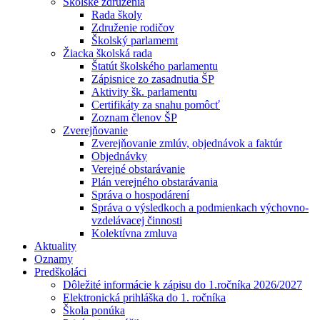
Školské združenia
Rada školy
Združenie rodičov
Školský parlamemt
Žiacka školská rada
Štatút školského parlamentu
Zápisnice zo zasadnutia ŠP
Aktivity šk. parlamentu
Certifikáty za snahu pomôcť
Zoznam členov ŠP
Zverejňovanie
Zverejňovanie zmlúv, objednávok a faktúr
Objednávky
Verejné obstarávanie
Plán verejného obstarávania
Správa o hospodárení
Správa o výsledkoch a podmienkach výchovno-
vzdelávacej činnosti
Kolektívna zmluva
Aktuality
Oznamy
Predškoláci
Dôležité informácie k zápisu do 1.ročníka 2026/2027
Elektronická prihláška do 1. ročníka
Škola ponúka