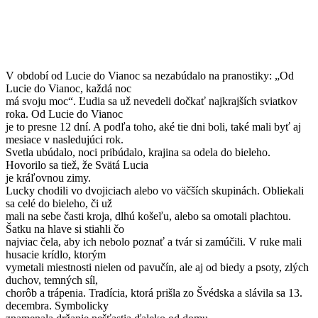
V období od Lucie do Vianoc sa nezabúdalo na pranostiky: „Od
Lucie do Vianoc, každá noc
má svoju moc“. Ľudia sa už nevedeli dočkať najkrajších sviatkov
roka. Od Lucie do Vianoc
je to presne 12 dní. A podľa toho, aké tie dni boli, také mali byť aj
mesiace v nasledujúci rok.
Svetla ubúdalo, noci pribúdalo, krajina sa odela do bieleho.
Hovorilo sa tiež, že Svätá Lucia
je kráľovnou zimy.
Lucky chodili vo dvojiciach alebo vo väčších skupinách. Obliekali
sa celé do bieleho, či už
mali na sebe časti kroja, dlhú košeľu, alebo sa omotali plachtou.
Šatku na hlave si stiahli čo
najviac čela, aby ich nebolo poznať a tvár si zamúčili. V ruke mali
husacie krídlo, ktorým
vymetali miestnosti nielen od pavučín, ale aj od biedy a psoty, zlých
duchov, temných síl,
chorôb a trápenia. Tradícia, ktorá prišla zo Švédska a slávila sa 13.
decembra. Symbolicky