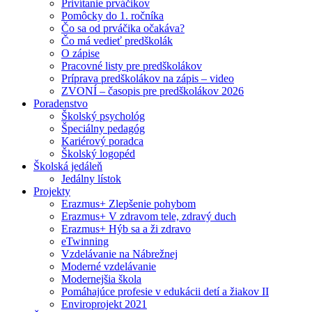
Privítanie prváčikov
Pomôcky do 1. ročníka
Čo sa od prváčika očakáva?
Čo má vedieť predškolák
O zápise
Pracovné listy pre predškolákov
Príprava predškolákov na zápis – video
ZVONÍ – časopis pre predškolákov 2026
Poradenstvo
Školský psychológ
Špeciálny pedagóg
Kariérový poradca
Školský logopéd
Školská jedáleň
Jedálny lístok
Projekty
Erazmus+ Zlepšenie pohybom
Erazmus+ V zdravom tele, zdravý duch
Erazmus+ Hýb sa a ži zdravo
eTwinning
Vzdelávanie na Nábrežnej
Moderné vzdelávanie
Modernejšia škola
Pomáhajúce profesie v edukácii detí a žiakov II
Enviroprojekt 2021