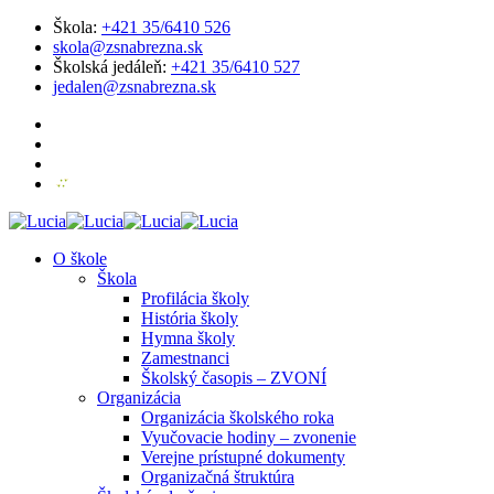
Škola:
+421 35/6410 526
skola@zsnabrezna.sk
Školská jedáleň:
+421 35/6410 527
jedalen@zsnabrezna.sk
O škole
Škola
Profilácia školy
História školy
Hymna školy
Zamestnanci
Školský časopis – ZVONÍ
Organizácia
Organizácia školského roka
Vyučovacie hodiny – zvonenie
Verejne prístupné dokumenty
Organizačná štruktúra