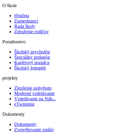
O škole
História
Zamestnanci
Rada školy
Združenie rodičov
Poradenstvo
Školský psychológ
Špeciálny pedagóg
Kariérový poradca
Školský logopéd
projekty
Zlepšenie pohybom
Moderné vzdelávanie
Vzdelávanie na Náb...
eTwinning
Dokumenty
Dokumenty
Zverejňovanie zmlúv