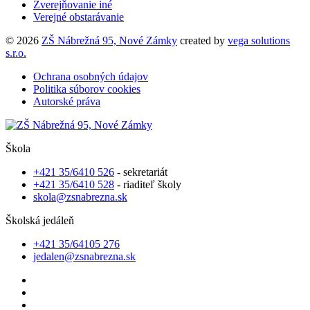
Zverejňovanie iné
Verejné obstarávanie
© 2026
ZŠ Nábrežná 95, Nové Zámky
created by
vega solutions
s.r.o.
Ochrana osobných údajov
Politika súborov cookies
Autorské práva
Škola
+421 35/6410 526
- sekretariát
+421 35/6410 528
- riaditeľ školy
skola@zsnabrezna.sk
Školská jedáleň
+421 35/64105 276
jedalen@zsnabrezna.sk