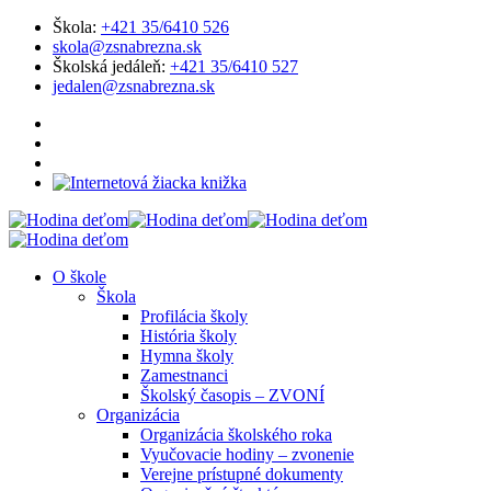
Škola:
+421 35/6410 526
skola@zsnabrezna.sk
Školská jedáleň:
+421 35/6410 527
jedalen@zsnabrezna.sk
O škole
Škola
Profilácia školy
História školy
Hymna školy
Zamestnanci
Školský časopis – ZVONÍ
Organizácia
Organizácia školského roka
Vyučovacie hodiny – zvonenie
Verejne prístupné dokumenty