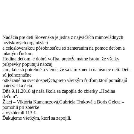
Nadácia pre deti Slovenska je jedna z najväčších mimovládnych
neziskových organizácií
a celoslovenskou pôsobnosťou so zameraním na pomoc deťom a
mladým ľuďom.
Hodina deťom je dobrá voľba, pretože máme istotu, že všetky
príspevky poputujú naozaj
tam, kde sú potrebné a vieme, že sa tam zmenia na úsmev detí. Deti
sú jednoznačne
odkázané na svet dospelých,preto všetkým ľuďom,ktorí pomáhajú
patrí veľká úcta.
Dňa 9.11.2018 aj naša škola sa zapojila do zbierky „Hodina
deťom“.
Žiaci – Viktória Kamanczová,Gabriela Trnková a Boris Geleta –
pomohli pri zbierke
a vyzbierali 113 €.
Ďakujeme všetkým, ktorí sa zapojili.