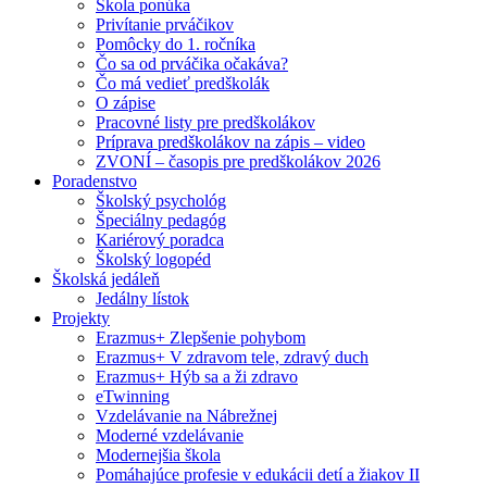
Škola ponúka
Privítanie prváčikov
Pomôcky do 1. ročníka
Čo sa od prváčika očakáva?
Čo má vedieť predškolák
O zápise
Pracovné listy pre predškolákov
Príprava predškolákov na zápis – video
ZVONÍ – časopis pre predškolákov 2026
Poradenstvo
Školský psychológ
Špeciálny pedagóg
Kariérový poradca
Školský logopéd
Školská jedáleň
Jedálny lístok
Projekty
Erazmus+ Zlepšenie pohybom
Erazmus+ V zdravom tele, zdravý duch
Erazmus+ Hýb sa a ži zdravo
eTwinning
Vzdelávanie na Nábrežnej
Moderné vzdelávanie
Modernejšia škola
Pomáhajúce profesie v edukácii detí a žiakov II