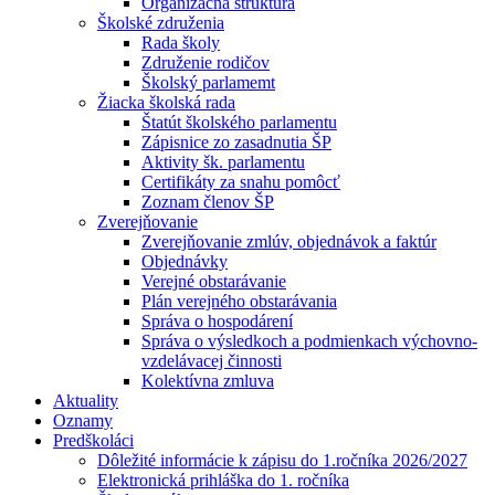
Organizačná štruktúra
Školské združenia
Rada školy
Združenie rodičov
Školský parlamemt
Žiacka školská rada
Štatút školského parlamentu
Zápisnice zo zasadnutia ŠP
Aktivity šk. parlamentu
Certifikáty za snahu pomôcť
Zoznam členov ŠP
Zverejňovanie
Zverejňovanie zmlúv, objednávok a faktúr
Objednávky
Verejné obstarávanie
Plán verejného obstarávania
Správa o hospodárení
Správa o výsledkoch a podmienkach výchovno-
vzdelávacej činnosti
Kolektívna zmluva
Aktuality
Oznamy
Predškoláci
Dôležité informácie k zápisu do 1.ročníka 2026/2027
Elektronická prihláška do 1. ročníka