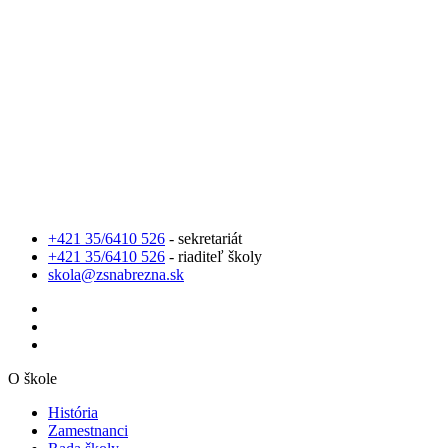
+421 35/6410 526
- sekretariát
+421 35/6410 526
- riaditeľ školy
skola@zsnabrezna.sk
O škole
História
Zamestnanci