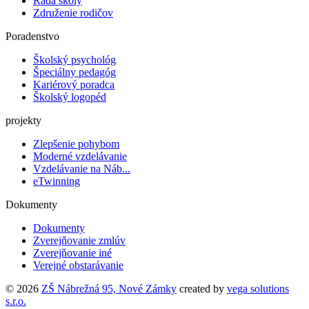
Rada školy
Združenie rodičov
Poradenstvo
Školský psychológ
Špeciálny pedagóg
Kariérový poradca
Školský logopéd
projekty
Zlepšenie pohybom
Moderné vzdelávanie
Vzdelávanie na Náb...
eTwinning
Dokumenty
Dokumenty
Zverejňovanie zmlúv
Zverejňovanie iné
Verejné obstarávanie
© 2026
ZŠ Nábrežná 95, Nové Zámky
created by
vega solutions
s.r.o.