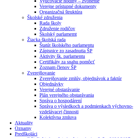
Vyučovacie hodiny – zvonenie
Verejne prístupné dokumenty
Organizačná štruktúra
Školské združenia
Rada školy
Združenie rodičov
Školský parlamemt
Žiacka školská rada
Štatút školského parlamentu
Zápisnice zo zasadnutia ŠP
Aktivity šk. parlamentu
Certifikáty za snahu pomôcť
Zoznam členov ŠP
Zverejňovanie
Zverejňovanie zmlúv, objednávok a faktúr
Objednávky
Verejné obstarávanie
Plán verejného obstarávania
Správa o hospodárení
Správa o výsledkoch a podmienkach výchovno-
vzdelávacej činnosti
Kolektívna zmluva
Aktuality
Oznamy
Predškoláci