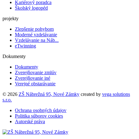
Kariérový poradca
Školský logopéd
projekty
Zlepšenie pohybom
Moderné vzdelávanie
Vzdelávanie na Náb...
eTwinning
Dokumenty
Dokumenty
Zverejňovanie zmlúv
Zverejňovanie iné
Verejné obstarávanie
© 2026
ZŠ Nábrežná 95, Nové Zámky
created by
vega solutions
s.r.o.
Ochrana osobných údajov
Politika súborov cookies
Autorské práva