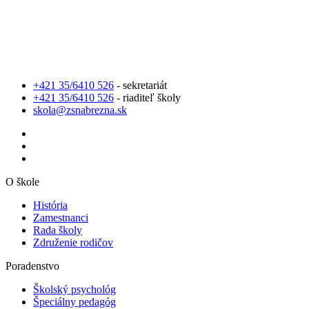
+421 35/6410 526
- sekretariát
+421 35/6410 526
- riaditeľ školy
skola@zsnabrezna.sk
O škole
História
Zamestnanci
Rada školy
Združenie rodičov
Poradenstvo
Školský psychológ
Špeciálny pedagóg