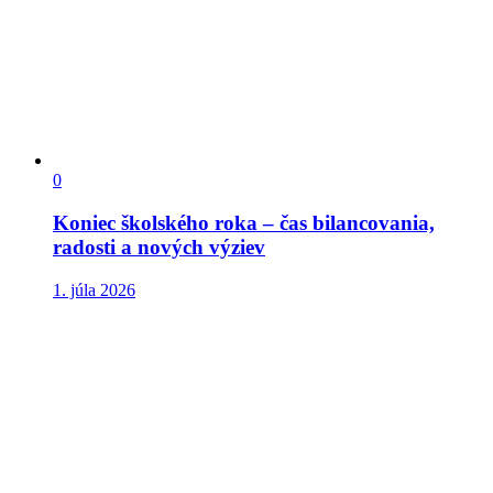
0
Koniec školského roka – čas bilancovania,
radosti a nových výziev
1. júla 2026