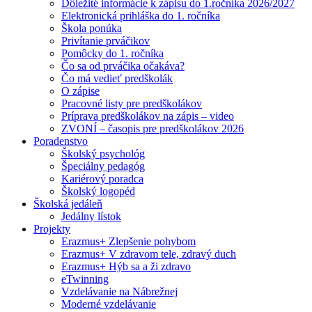
Dôležité informácie k zápisu do 1.ročníka 2026/2027
Elektronická prihláška do 1. ročníka
Škola ponúka
Privítanie prváčikov
Pomôcky do 1. ročníka
Čo sa od prváčika očakáva?
Čo má vedieť predškolák
O zápise
Pracovné listy pre predškolákov
Príprava predškolákov na zápis – video
ZVONÍ – časopis pre predškolákov 2026
Poradenstvo
Školský psychológ
Špeciálny pedagóg
Kariérový poradca
Školský logopéd
Školská jedáleň
Jedálny lístok
Projekty
Erazmus+ Zlepšenie pohybom
Erazmus+ V zdravom tele, zdravý duch
Erazmus+ Hýb sa a ži zdravo
eTwinning
Vzdelávanie na Nábrežnej
Moderné vzdelávanie