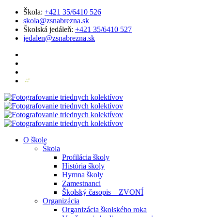
Škola:
+421 35/6410 526
skola@zsnabrezna.sk
Školská jedáleň:
+421 35/6410 527
jedalen@zsnabrezna.sk
O škole
Škola
Profilácia školy
História školy
Hymna školy
Zamestnanci
Školský časopis – ZVONÍ
Organizácia
Organizácia školského roka